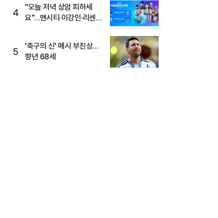
"오늘 저녁 상암 피하세
4
요"…맨시티·이강인·리센느
뜬다, 6호선 혼잡 예상
'축구의 신' 메시 부친상…
5
향년 68세