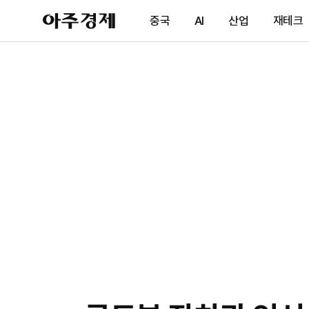
아
중국
AI
산업
재테크
주
경
제