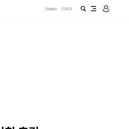
로
English
日本語
그
검
전
인
색
체
메
뉴