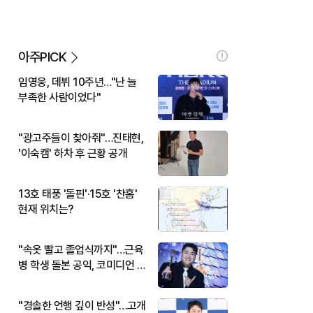
아주PICK
임영웅, 데뷔 10주년…"난 늘
부족한 사람이었다"
"광고주들이 찾아줘"…진태현,
'이숙캠' 하차 후 근황 공개
13호 태풍 '돌핀'·15호 '찬홈'
현재 위치는?
"속옷 빨고 졸업식까지"…근육
병 학생 돌본 공익, 코미디언 김
규원이었다
"경솔한 언행 깊이 반성"…고개