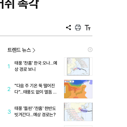
거취 촉각
공
프
텍
유
린
스
트
트
크
기
트렌드 뉴스
태풍 '찬홈' 한국 오나…예
1
상 경로 보니
"다음 주 기온 뚝 떨어진
2
다"…태풍도 없이 열돔 박
살 낸 '이것'
태풍 '돌핀'·'찬홈' 한반도
3
빗겨간다…예상 경로는?