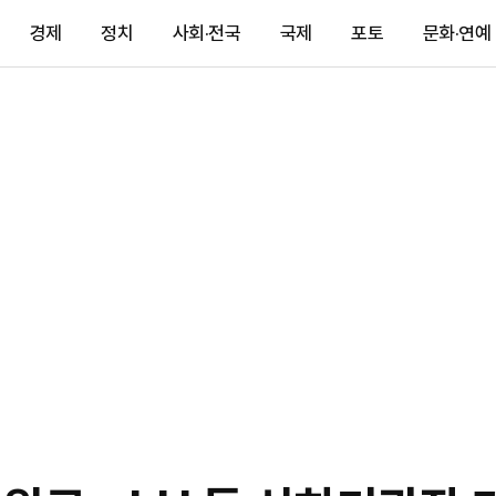
경제
정치
사회·전국
국제
포토
문화·연예