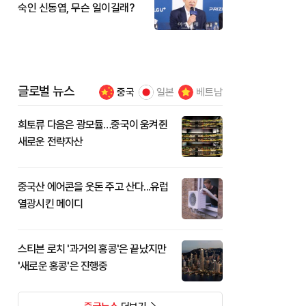
숙인 신동엽, 무슨 일이길래?
글로벌 뉴스
중국
일본
베트남
희토류 다음은 광모듈…중국이 움켜쥔
새로운 전략자산
중국산 에어콘을 웃돈 주고 산다...유럽
열광시킨 메이디
스티븐 로치 '과거의 홍콩'은 끝났지만
'새로운 홍콩'은 진행중