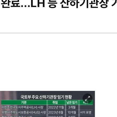
 완료…LH 등 산하기관장 
이
미
지