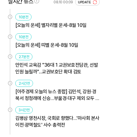
실시간 뉴스
08.10 00:09
UPDATE
10분전
[오늘의 운세] 별자리별 운세-8월 10일
10분전
[오늘의 운세] 띠별 운세-8월 10일
27분전
안민석 교육감 "36대 1 교권보호전담관, 선발
인원 늘릴까"...교권보호단 확대 검토
2시간전
[아주경제 오늘의 뉴스 종합] 김민석, 강원·경
북서 정청래에 신승…부울경·대구 제외 모두 웃
었다 外
3시간전
김병삼 영천시장, 국회로 향했다…'마사회 본사
이전·광역철도' 사수 총력전