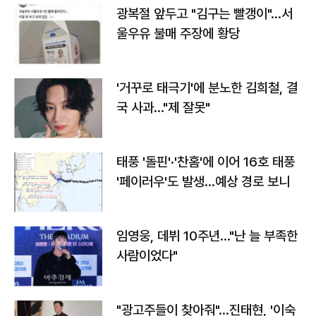
광복절 앞두고 "김구는 빨갱이"…서
울우유 불매 주장에 황당
'거꾸로 태극기'에 분노한 김희철, 결
국 사과…"제 잘못"
태풍 '돌핀'·'찬홈'에 이어 16호 태풍
'페이러우'도 발생…예상 경로 보니
임영웅, 데뷔 10주년…"난 늘 부족한
사람이었다"
"광고주들이 찾아줘"…진태현, '이숙