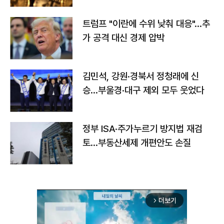
트럼프 "이란에 수위 낮춰 대응"…추
가 공격 대신 경제 압박
김민석, 강원·경북서 정청래에 신
승…부울경·대구 제외 모두 웃었다
정부 ISA·주가누르기 방지법 재검
토…부동산세제 개편안도 손질
더보기
arrow_forward_ios