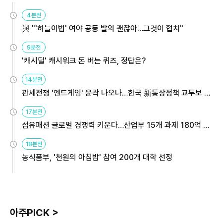
4분전
與 "'하늘이법' 여야 공동 발의 괜찮아…그것이 협치"
9분전
'캐시딜' 캐시워크 돈 버는 퀴즈, 정답은?
14분전
관세전쟁 '엔드게임' 윤곽 나오나…한국 新통상정책 교두보 활
용해야
17분전
섬유패션 글로벌 경쟁력 키운다…산업부 15개 과제 180억 지
원
18분전
농식품부, '천원의 아침밥' 참여 200개 대학 선정
아주PICK >