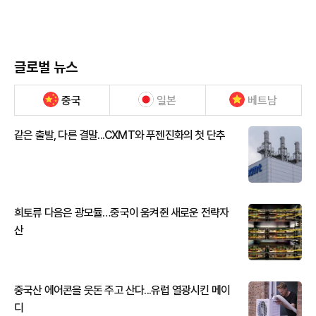
글로벌 뉴스
중국
일본
베트남
같은 출발, 다른 결말...CXMT와 푸젠진화의 첫 단추
희토류 다음은 광모듈…중국이 움켜쥔 새로운 전략자
산
중국산 에어콘을 웃돈 주고 산다...유럽 열광시킨 메이
디