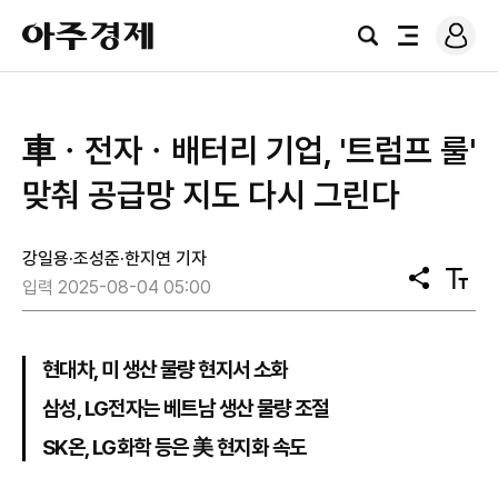
로
아
그
검
전
주
인
색
체
경
메
제
뉴
車ㆍ전자ㆍ배터리 기업, '트럼프 룰'
맞춰 공급망 지도 다시 그린다
강일용·조성준·한지연 기자
공
텍
입력 2025-08-04 05:00
유
스
트
크
기
현대차, 미 생산 물량 현지서 소화
삼성, LG전자는 베트남 생산 물량 조절
SK온, LG화학 등은 美 현지화 속도