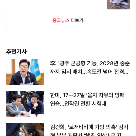
중국뉴스
더보기
추천기사
李 "광주 군공항 기능, 2028년 중순
까지 임시 배치…속도전 넘어 전격
전"
한미, 17∼27일 '을지 자유의 방패'
연습…전작권 전환 시험대
김건희, '로저비비에 가방 의혹' 김기
현 부부 재판서 "범죄 연상시키지 말