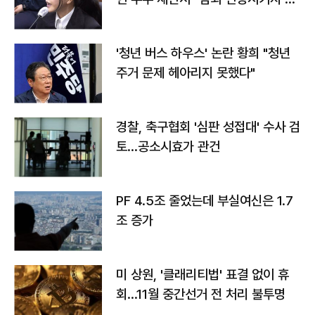
라"
'청년 버스 하우스' 논란 황희 "청년
주거 문제 헤아리지 못했다"
경찰, 축구협회 '심판 성접대' 수사 검
토…공소시효가 관건
PF 4.5조 줄었는데 부실여신은 1.7
조 증가
미 상원, '클래리티법' 표결 없이 휴
회…11월 중간선거 전 처리 불투명