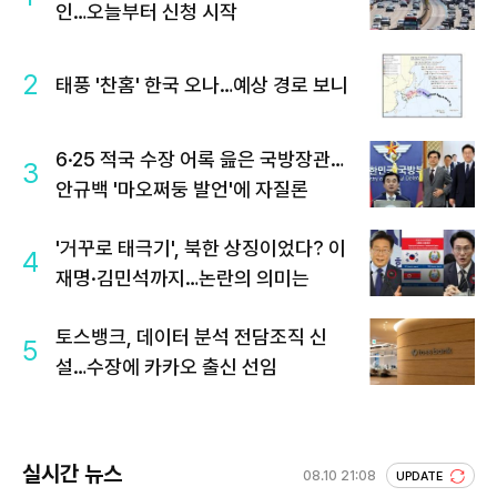
인…오늘부터 신청 시작
2
태풍 '찬홈' 한국 오나…예상 경로 보니
6·25 적국 수장 어록 읊은 국방장관…
3
안규백 '마오쩌둥 발언'에 자질론
'거꾸로 태극기', 북한 상징이었다? 이
4
재명·김민석까지…논란의 의미는
토스뱅크, 데이터 분석 전담조직 신
5
설…수장에 카카오 출신 선임
실시간 뉴스
08.10 21:08
UPDATE