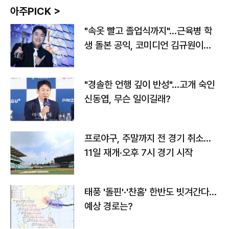
아주PICK >
"속옷 빨고 졸업식까지"…근육병 학
생 돌본 공익, 코미디언 김규원이었
다
"경솔한 언행 깊이 반성"…고개 숙인
신동엽, 무슨 일이길래?
프로야구, 주말까지 전 경기 취소…
11일 재개·오후 7시 경기 시작
태풍 '돌핀'·'찬홈' 한반도 빗겨간다…
예상 경로는?