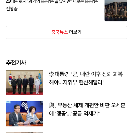
스티븐 로치 '과거의 홍콩'은 끝났지만 '새로운 홍콩'은
진행중
중국뉴스
더보기
추천기사
李대통령 "군, 내란 이후 신뢰 회복
해야…지휘부 헌신해달라"
與, 부동산 세제 개편안 비판 오세훈
에 '맹공'…"공급 억제기"