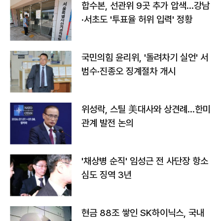
합수본, 선관위 9곳 추가 압색…강남
·서초도 '투표율 허위 입력' 정황
국민의힘 윤리위, '돌려차기 실언' 서
범수·진종오 징계절차 개시
위성락, 스틸 美대사와 상견례…한미
관계 발전 논의
'채상병 순직' 임성근 전 사단장 항소
심도 징역 3년
현금 88조 쌓인 SK하이닉스, 국내