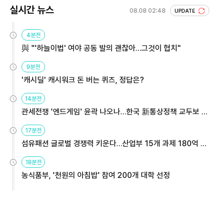
실시간 뉴스
08.08 02:48
UPDATE
4분전
與 "'하늘이법' 여야 공동 발의 괜찮아…그것이 협치"
9분전
'캐시딜' 캐시워크 돈 버는 퀴즈, 정답은?
14분전
관세전쟁 '엔드게임' 윤곽 나오나…한국 新통상정책 교두보 활
용해야
17분전
섬유패션 글로벌 경쟁력 키운다…산업부 15개 과제 180억 지
원
18분전
농식품부, '천원의 아침밥' 참여 200개 대학 선정