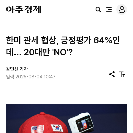
로
아
그
검
전
주
인
색
체
경
메
제
뉴
한미 관세 협상, 긍정평가 64%인
데... 20대만 'NO'?
강민선 기자
공
텍
입력 2025-08-04 10:47
유
스
트
크
기