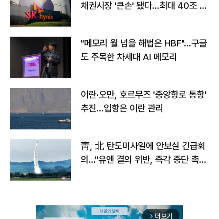
채권시장 '큰손' 됐다…최대 40조 투
자
"메모리 월 넘을 해법은 HBF"…구글
도 주목한 차세대 AI 메모리
이란·오만, 호르무즈 '중앙항로 통항'
추진…입항은 이란 관리
靑, 北 탄도미사일에 안보실 긴급회
의…"유엔 결의 위반, 즉각 중단 촉
구"
더보기
arrow_forward_ios