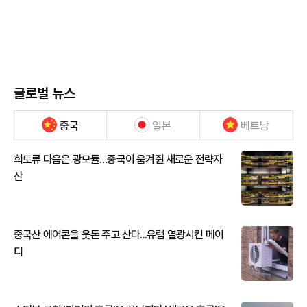
글로벌 뉴스
중국
일본
베트남
희토류 다음은 광모듈…중국이 움켜쥔 새로운 전략자
산
중국산 에어콘을 웃돈 주고 산다...유럽 열광시킨 메이
디