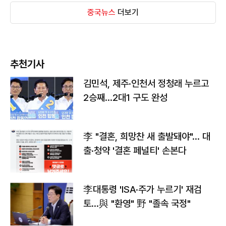
중국뉴스
더보기
추천기사
김민석, 제주·인천서 정청래 누르고
2승째…2대1 구도 완성
李 "결혼, 희망찬 새 출발돼야"… 대
출·청약 '결혼 페널티' 손본다
李대통령 'ISA·주가 누르기' 재검
토…與 "환영" 野 "졸속 국정"