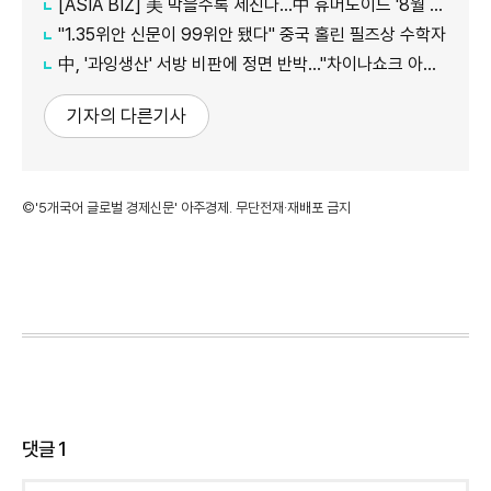
[ASIA BIZ] 美 막을수록 세진다…中 휴머노이드 '8월 대공세'
"1.35위안 신문이 99위안 됐다" 중국 홀린 필즈상 수학자
中, '과잉생산' 서방 비판에 정면 반박…"차이나쇼크 아닌 기회"
기자의 다른기사
©'5개국어 글로벌 경제신문' 아주경제. 무단전재·재배포 금지
댓글
1