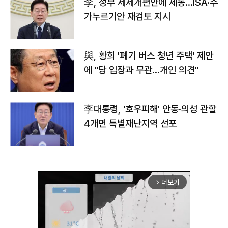
李, 정부 세제개편안에 제동…ISA·주
가누르기안 재검토 지시
與, 황희 '폐기 버스 청년 주택' 제안
에 "당 입장과 무관…개인 의견"
李대통령, '호우피해' 안동·의성 관할
4개면 특별재난지역 선포
더보기
arrow_forward_ios