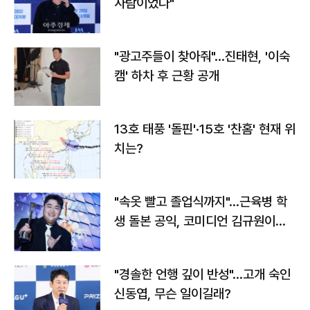
사람이었다"
"광고주들이 찾아줘"…진태현, '이숙
캠' 하차 후 근황 공개
13호 태풍 '돌핀'·15호 '찬홈' 현재 위
치는?
"속옷 빨고 졸업식까지"…근육병 학
생 돌본 공익, 코미디언 김규원이었
다
"경솔한 언행 깊이 반성"…고개 숙인
신동엽, 무슨 일이길래?