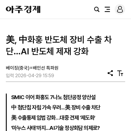
로
아
그
검
전
주
인
색
체
경
메
제
뉴
美, 中화훙 반도체 장비 수출 차
단…AI 반도체 제재 강화
베이징(중국)=배인선 특파원
공
텍
입력 2026-04-29 15:59
유
스
트
크
기
SMIC 이어 화훙도 7나노 첨단공정 양산설
中 첨단칩 자립 가속 우려...美 장비 수출 차단
美 수출통제 입법 강화…대중 견제 '제도화'
'마누스 사태'까지...AI기술 정상회담 의제로?