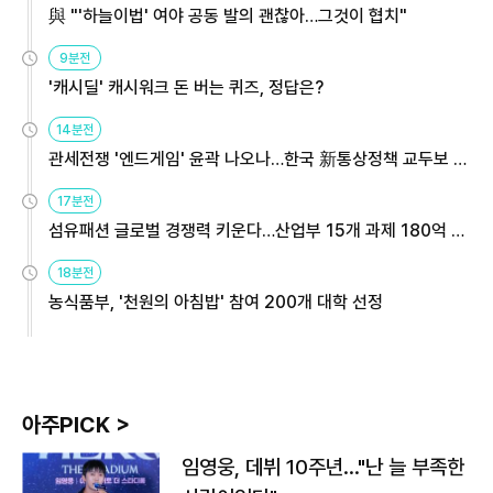
與 "'하늘이법' 여야 공동 발의 괜찮아…그것이 협치"
9분전
'캐시딜' 캐시워크 돈 버는 퀴즈, 정답은?
14분전
관세전쟁 '엔드게임' 윤곽 나오나…한국 新통상정책 교두보 활
용해야
17분전
섬유패션 글로벌 경쟁력 키운다…산업부 15개 과제 180억 지
원
18분전
농식품부, '천원의 아침밥' 참여 200개 대학 선정
아주PICK >
임영웅, 데뷔 10주년…"난 늘 부족한