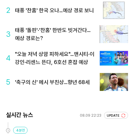
2
태풍 '찬홈' 한국 오나…예상 경로 보니
태풍 '돌핀'·'찬홈' 한반도 빗겨간다…
3
예상 경로는?
"오늘 저녁 상암 피하세요"…맨시티·이
4
강인·리센느 뜬다, 6호선 혼잡 예상
5
'축구의 신' 메시 부친상…향년 68세
실시간 뉴스
08.09 22:23
UPDATE
4분전