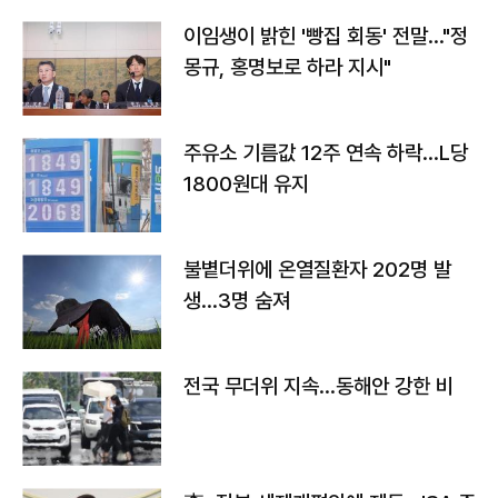
이임생이 밝힌 '빵집 회동' 전말…"정
몽규, 홍명보로 하라 지시"
주유소 기름값 12주 연속 하락…L당
1800원대 유지
불볕더위에 온열질환자 202명 발
생…3명 숨져
전국 무더위 지속…동해안 강한 비