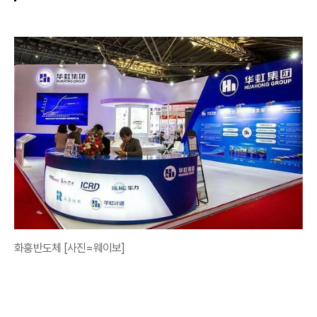
화훙반도체 [사진=웨이보]