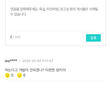
0
/ 300
등록
lee****
2026-05-02 11:17:47
막는다고 개발이 안되겠나? 미련한 양키야
Like/Dislike
공
비
0
0
감
공
감