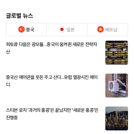
글로벌 뉴스
중국
일본
베트남
희토류 다음은 광모듈…중국이 움켜쥔 새로운 전략자
산
중국산 에어콘을 웃돈 주고 산다...유럽 열광시킨 메이
디
스티븐 로치 '과거의 홍콩'은 끝났지만 '새로운 홍콩'은
진행중