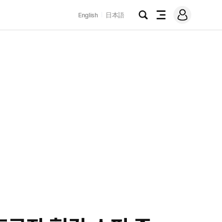
로
English
日本語
그
검
전
인
색
체
메
뉴