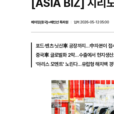
[ASIA BIZ] 지
베이징(중국)=배인선 특파원
입력 2026-05-12 05:00
포드·벤츠·닛산車 공장까지…中자본이 접
중국車 글로벌화 2막…수출에서 현지생
'야리스 모멘트' 노린다…유럽형 해치백 경