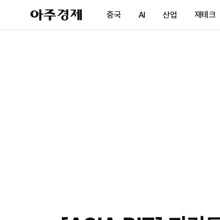
아
중국
AI
산업
재테크
주
경
제