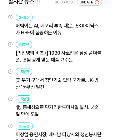
실시간 뉴스
08.06 18:30
UPDATE
37초전
버벅이는 AI, 메모리 부족 때문…SK하이닉스
가 HBF에 집중하는 이유
51초전
[박진영의 비즈+] 1030 사로잡은 삼성 폴더블
폰…9월 공개 앞둔 애플 묘수는
15분전
美 무기 구매서 첨단기술 협력 국가로… K-방
산 '눈부신 발전'
15분전
北, 동해상으로 단거리탄도미사일 발사…42
일 만에 도발
30분전
이상일 용인시장, 베트남 다낭시와 청년봉사단