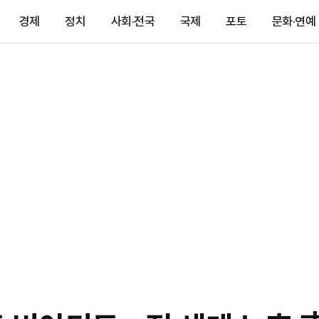
경제
정치
사회·전국
국제
포토
문화·연예