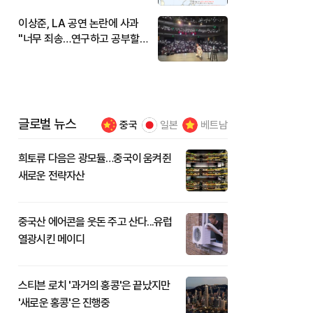
이상준, LA 공연 논란에 사과
"너무 죄송…연구하고 공부할
것"
글로벌 뉴스
중국
일본
베트남
희토류 다음은 광모듈…중국이 움켜쥔
새로운 전략자산
중국산 에어콘을 웃돈 주고 산다...유럽
열광시킨 메이디
스티븐 로치 '과거의 홍콩'은 끝났지만
'새로운 홍콩'은 진행중