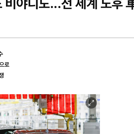
리도 비야디도...전 세계 노후
수
산으로
쟁
이
미
지
확