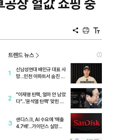
 車공장 헐값 쇼핑 중
공
프
텍
유
린
스
트
트
크
기
트렌드 뉴스
신남성연대 배인규 대표 사
1
망…인천 아파트서 숨진 채
발견
"이재명 탄핵, 얼마 안 남았
2
다"...'윤석열 탄핵' 맞힌 무
당, '성지글' 등장
샌디스크, AI 수요에 '매출
3
4.7배'…가이던스 실망에
'주가는 하락'