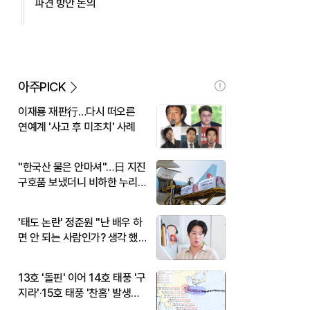
파견 방안 논의
아주PICK
이재룡 재판行…다시 떠오른
연예계 '사고 후 미조치' 사례
"한국산 물은 안마셔"…日 지진
구호품 보냈더니 비하한 누리
꾼
'태도 논란' 정준원 "난 배우 하
면 안 되는 사람인가? 생각 했
다"
13호 '돌핀' 이어 14호 태풍 '구
지라'·15호 태풍 '찬홈' 발생…
현재 위치와 이동경로는?