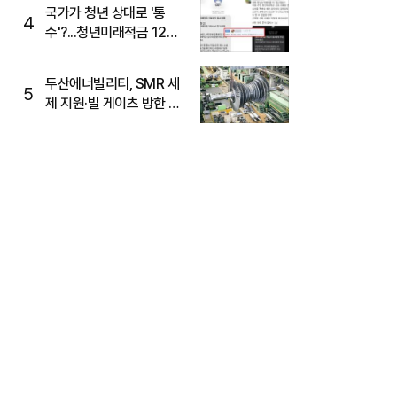
국가가 청년 상대로 '통
4
수'?...청년미래적금 12%
준다더니 "응, 오류야"
두산에너빌리티, SMR 세
5
제 지원·빌 게이츠 방한 기
대에 5%대 강세