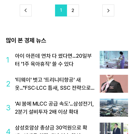
1
다
2
이
음
많이 본 경제 뉴스
아이 아픈데 연차 다 썼다면…20일부
1
터 '1주 육아휴직' 쓸 수 있다
'티웨이' 벗고 '트리니티항공' 새
2
옷…"FSC·LCC 틈새, SSC 전략으로
공략"
'AI 붐에 MLCC 공급 속도'…삼성전기,
3
2분기 설비투자 2배 이상 확대
삼성호암상 총상금 30억원으로 확
4