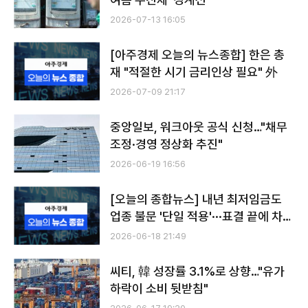
2026-07-13 16:05
[아주경제 오늘의 뉴스종합] 한은 총
재 "적절한 시기 금리인상 필요" 外
2026-07-09 21:17
중앙일보, 워크아웃 공식 신청…"채무
조정·경영 정상화 추진"
2026-06-19 16:56
[오늘의 종합뉴스] 내년 최저임금도
업종 불문 '단일 적용'···표결 끝에 차등
적용 '부결' 外
2026-06-18 21:49
씨티, 韓 성장률 3.1%로 상향…"유가
하락이 소비 뒷받침"