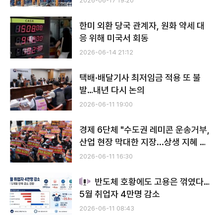
2026-06-17 19:20
한미 외환 당국 관계자, 원화 약세 대
응 위해 미국서 회동
2026-06-14 21:12
택배·배달기사 최저임금 적용 또 불
발…내년 다시 논의
2026-06-11 19:00
경제 6단체 "수도권 레미콘 운송거부,
산업 현장 막대한 지장...상생 지혜 모
아야"
2026-06-11 16:30
반도체 호황에도 고용은 꺾였다…
5월 취업자 4만명 감소
2026-06-11 08:43
전