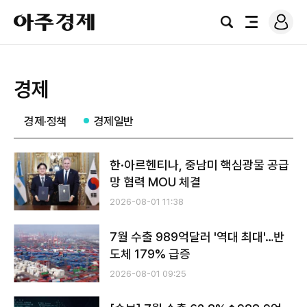
로
아
그
검
전
주
인
색
체
경
메
제
뉴
경제
경제·정책
경제일반
한·아르헨티나, 중남미 핵심광물 공급
망 협력 MOU 체결
2026-08-01 11:38
7월 수출 989억달러 '역대 최대'…반
도체 179% 급증
2026-08-01 09:25