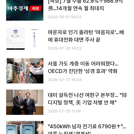
[속보] 7월 수출 62.8%↑988.9억
弗…14개월 연속 월 최대치
2026-08-01 09:03
마운자로 인기 올라탄 '마음자로'…배
에 휴대전화 대면 주사 끝
2026-07-29 14:23
서울 가도 계층 이동 어려워졌다…
OECD가 진단한 '상경 효과' 약화
2026-07-27 16:24
대미 설득전 나선 여한구 본부장… "韓
디지털 정책, 美 기업 차별 안 해"
2026-07-25 11:08
"450kWh 넘자 전기료 6790원↑"…
여름 누진제 '경계선'