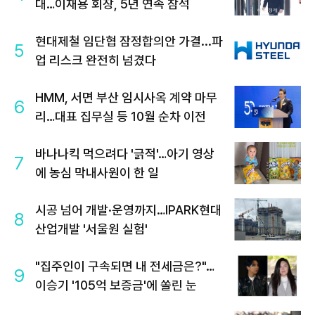
대…이재용 회장, 5년 연속 참석
현대제철 임단협 잠정합의안 가결...파
5
업 리스크 완전히 넘겼다
HMM, 서면 부산 임시사옥 계약 마무
6
리…대표 집무실 등 10월 순차 이전
바나나킥 먹으려다 '긁적'…아기 영상
7
에 농심 막내사원이 한 일
시공 넘어 개발·운영까지…IPARK현대
8
산업개발 '서울원 실험'
"집주인이 구속되면 내 전세금은?"…
9
이승기 '105억 보증금'에 쏠린 눈