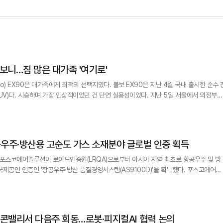
스토어·체험시설을 함께 즐기는 ‘몰캉스(몰+바캉스)’가 확
타보니…짐 많은 대가족 '여기로'
vo) EX90은 대가족에게 최적의 선택지였다. 볼보 EX90은 지난 4월 국내 출시한 순수 
승하며 가장 인상적이었던 건 단연 실용성이었다. 지난 5일 서울에서 의정부까
동안 주행해 봤다. 내부순환로와 동부간선도로, 북부간선도로 등을 거치는 구간이다. 처음
 크기답게 꽤 넓은 공간을 자랑했다. 이날 시승한 건 7인승의 트윈 모터 퍼포먼스 트림이
우주·방산용 고순도 가스 소재분야 글로벌 인증 획득
포스코에어솔루션이 로이드인증원(LRQA)으로부터 아시아 지역 최초로 항공우주 및 방
인 인증인 '항공우주·방산 품질경영시스템(AS9100D)'을 획득했다. 포스코에어솔
김대연 포스코에어솔루션 대표, 이일형 로이드인증원(LRQA) 한국지사 대표 등이 참석
가운데 '항공우주·방산 품질경영시스템(AS9100D)' 인증수여식을 가졌다. 포스코에어솔루션이 획득한 '항공우주·방산
리콘밸리서 다음주 회동…로봇·피지컬AI 협력 논의