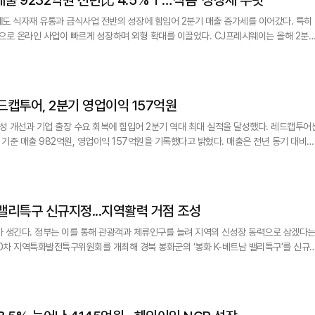
도 식자재 유통과 급식사업 전반의 성장에 힘입어 2분기 매출 증가세를 이어갔다. 특히
라인 사업이 빠르게 성장하며 외형 확대를 이끌었다. CJ프레시웨이는 올해 2분기
이익 235억원을 기록했다고 6일 밝혔다. 전년 동기 대비 매출은 4.5% 증가했고, 영업이
)는 1조3629억원으로 13.3% 늘었다. 외식 식자재와 식품원료 유통사업은
레드캡투어, 2분기 영업이익 157억원
선과 기업 출장 수요 회복에 힘입어 2분기 역대 최대 실적을 달성했다. 레드캡투어는
 기준 매출 982억원, 영업이익 157억원을 기록했다고 밝혔다. 매출은 전년 동기 대비
원으로 22.2% 늘었다. 주력인 렌터카 사업이 실적 개선을 이끌었다. 2
전년 동기 대비 3.6%, 영업이익은 132억원으로 19.7% 증가했다. 영업 이익률은
정부와 공공기
 밸리특구 신규지정...지역활력 거점 조성
’가 생긴다. 정부는 이를 통해 관광객과 체류인구를 늘려 지역의 신성장 동력으로 삼겠다
법'에 규정된 130개 규제특례를 선택적으로 적용하는 제도다. 이번에 신규 지정된 ‘봉화 K-베트남 밸리특구&rsq