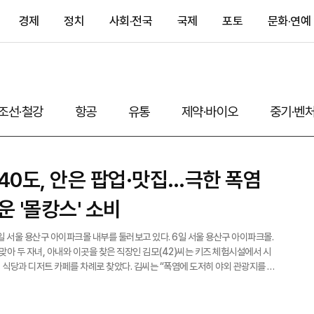
경제
정치
사회·전국
국제
포토
문화·연예
조선·철강
항공
유통
제약·바이오
중기·벤
40도, 안은 팝업·맛집…극한 폭염
운 '몰캉스' 소비
 용산구 아이파크몰 내부를 둘러보고 있다. 6일 서울 용산구 아이파크몰.
맞아 두 자녀, 아내와 이곳을 찾은 직장인 김모(42)씨는 키즈 체험시설에서 시
뒤 식당과 디저트 카페를 차례로 찾았다. 김씨는 “폭염에 도저히 야외 관광지를 돌
 나지 않았다”며 “시원한 실내에서 쇼핑, 체험까지 한 번에 해결할 수 있어 쇼
에 육박하는 폭염이 이어지면서 백화점과 복합
심 속 피서지로 떠오르고 있다. 더위를 피해 실내로 들어온 소비자들이 쇼핑과