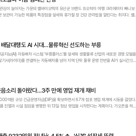
한 관심이 높아지는 가운데 쎌바이오텍의 유산균 브랜드 듀오락이 여행 크리에이터 빠니보
 보관이 가능한 제품의 특장점을 앞세워 휴가철 장 건강 관리법을 알린다는 취지다. 쎌바
브랜드 콘텐츠가 유튜브 누적 조회수 318만회를 돌파한 데 힘입어 오는 25일까지 듀오
일 밝혔다. 여름철에는 여행과 캠핑, 해외여행 등 야외 활동이 늘
] 배달대행도 AI 시대…물류혁신 선도하는 부릉
공지능(AI) 자동배차 시스템 '부릉플러스'를 앞세워 생활물류 산업의 새로운 경쟁 모델을
달기사(라이더)를 연결하는 자동배차를 넘어 지역 단위 물류 운영 전반을 AI가 실시간으
서비스 품질을 동시에 높이고 있다. 6일 업계에 따르면 부릉은 지난 4월
 배송지, 라이더 위치는 물론 이동 동선, 상점 조리 시간, 시간대별 주문 밀집도, 지역
웃음소리 돌아왔다…3주 만에 영업 재개 채비
000억원 규모 긴급운영자금(DIP)을 확보하면서 67개 점포 영업 재개에 시동을 걸었다.
열과 시설 점검을 병행한 뒤 13일 정상 영업을 시작한다는 계획이다. 가오픈을 하루
러스 강동점은 문을 닫은 지 약 3주 만에 활기가 돌았다. 지하 2층 식품관에 들어서자 
작동음이 매장을 채웠고, 계산대 앞에는 홈플러스 조끼를 입은 직원 4명이 포스기를 켜고
매출 9232억원 전년比 4.5%↑…'식봄' 성장세 뚜렷