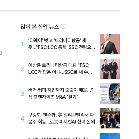
많이 본 산업 뉴스
'티웨이' 벗고 '트리니티항공' 새
1
옷…"FSC·LCC 틈새, SSC 전략으
전
로 공략"
이상윤 트리니티항공 대표 "FSC,
2
LCC가 답은 아냐…SSC로 새 수요
창출"
버거·커피·치킨까지 줄줄이 매물…외
3
식 프랜차이즈 M&A '활기'
한
구광모-젠슨황, 美 실리콘밸리서 다
4
음주 회동…로봇·피지컬AI 협력 논의