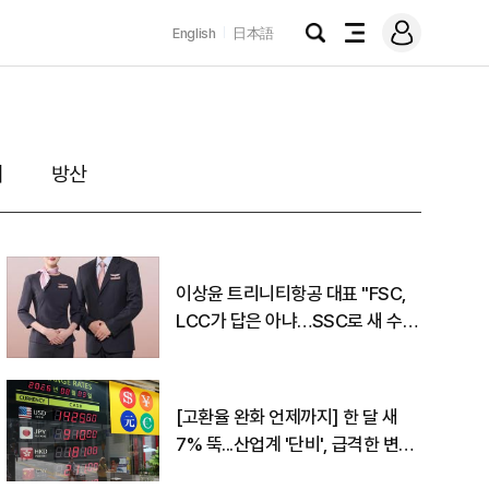
로
English
日本語
그
검
전
인
색
체
메
뉴
처
방산
이상윤 트리니티항공 대표 "FSC,
LCC가 답은 아냐…SSC로 새 수요
창출"
[고환율 완화 언제까지] 한 달 새
7% 뚝...산업계 '단비', 급격한 변동
성은 '리스크'