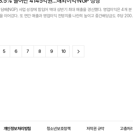
18.5% 늘어난 4145억원…해외이익·NGP 성장
담배(NGP) 사업 성장에 힘입어 역대 상반기 최대 매출을 경신했다. 영업이익은 4개 분
장을 이어갔다. 또 연간 매출과 영업이익 전망치를 나란히 높이고 중간배당금도 주당 200
출은 1조7016억원으로 작년 동기 대비 9.9% 증가했다. 순이익은 3621억원으로
다
5
6
7
8
9
10
음
개인정보처리방침
청소년보호정책
저작권 규약
고충처