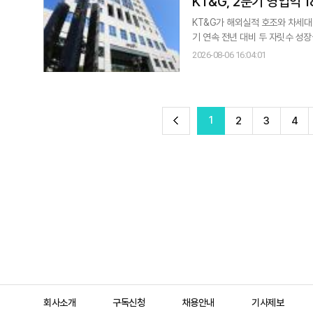
KT&G, 2분기 영업익 
KT&G가 해외실적 호조와 차세대 
기 연속 전년 대비 두 자릿수 성
원으로 올리기로 했다. KT&G는 연결 기준 올해 2분기 영업이익이 4145억원으로 지난해 동기보다 18.5% 증가한 것으로
2026-08-06 16:04:01
잠정 집계됐다고 6일 공시했다. 매
152.3% 늘었다. KT&G는
전
1
2
3
4
이
TOP
회사소개
구독신청
채용안내
기사제보