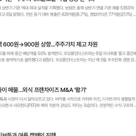
최대 실적을 기록했다. 보령은 올해 상반기 연결 기준 매출 5350억
 6일 밝혔다. 전년 동기 대비 매출은 429억원(8.7%), 영업이익은 77억원(21.1%) 
151억원(8.2%) 늘었다. 영업이익률도 8.2%로 전년 동기 대비 증가했다. 이번 실적
더해진 것이 주효했다. 지난해 프랑스 사노피로부터 인수한 세포독성
 600원→900원 상향...주주가치 제고 차원
을 50% 증액한다. 코오롱인더스트리는 6일 이사회를 열고 중간배
 밝혔다. 코오롱인더스트리는 지난 해 5월 주주친화 경영 강화
300원을 배당한다는 정책을 결의한 바 있다. 배당 정책은 중간배당 600원 및 결산배당
당 시 환원 재원과 기본 배당 원칙을 고려해 추가 배당 여부를 결정한다. 재원은 연간 연결
이 매물…외식 프랜차이즈 M&A '활기'
&A) 시장이 다시 달아오르고 있다. 버거를 시작으로 커피와 치킨, 디저트까지 생활밀착
오면서 사모펀드(PEF)와 해외 자본의 관심도 커지는 모습이다. 안정적인 수익 구조와 K
리면서 외식 프랜차이즈가 투자 자산으로 주목받고 있다. 6일 투자은행(IB) 업계
M&A 시장에서 버거 브랜드를 중심으로 대형 매물이 잇따라 등장하고 있다. 맘스터치 최
니보틀과 여름 캠페인 진행