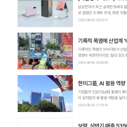
삼성전자가 최근 공개한 8세대 갤
로 꼽혔던 두께와 무게, 화면 주름
들의 마음을 사로잡으며 폴더블폰 시장 저변을 넓혔다는 평가다.
2026-08-06 18:29:57
되는 애플이 삼성의 독주 체제를 흔들 수 있을지에 관심이
울트라·
기록적 폭염에 산업계 '
기록적인 폭염이 이어지면서 산업 
영향이 제한적이지만, 철강·조선 등
일 업계에 따르면 철강과 조선 등
2026-08-06 18:00:00
열 공정은 가동을 멈추기 어렵고 
HD현대
한미그룹, AI 활용 역
기업들의 인공지능(AI) 활용이 확
이 임직원의 AI 활용 역량을 높이고
한미사이언스와 한미약품 등 전 계
2026-08-06 17:59:43
'Hanmi AI Boost Program'을 시행한다고 6일 밝혔다. 이번 프
적용, 조직 내 확산까
보령, 상반기 매출 53