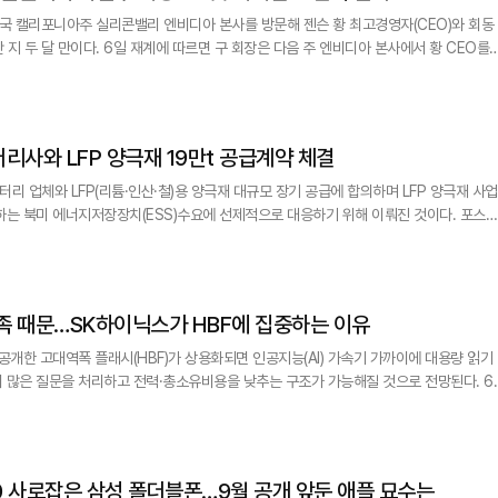
미국 캘리포니아주 실리콘밸리 엔비디아 본사를 방문해 젠슨 황 최고경영자(CEO)와 회동
회장은 다음 주 엔비디아 본사에서 황 CEO를
문은 지난 4월 이후 4개월 만이다. 두 사람은 지난 6월 5일 서울 여의도
 비공개 회담을 갖고 로봇·인공지능(AI) 인프라·자율주행 등 다방면에 걸쳐 협력을 확대하
리사와 LFP 양극재 19만t 공급계약 체결
리 업체와 LFP(리튬·인산·철)용 양극재 대규모 장기 공급에 합의하며 LFP 양극재 사업
년간 19만t 이상의 LFP용 양극재를 이 배터리 업체에 공급하게 된다. 양사는 구체적 조
 "향후 포스코그룹 차원의 협력을 기반으로 산화
부족 때문…SK하이닉스가 HBF에 집중하는 이유
서 공개한 고대역폭 플래시(HBF)가 상용화되면 인공지능(AI) 가속기 가까이에 대용량 읽기
더 많은 질문을 처리하고 전력·총소유비용을 낮추는 구조가 가능해질 것으로 전망된다. 6
닉스의 HBF 전략에 대해 업계에서는 AI 추론 인프라의 병목을 메모리 계층 재배치로 푸
능을 높이는 경쟁을 넘어 HBM과 SSD 사이에 새 계층을 넣는 방식이기 때문이다. HBF
30 사로잡은 삼성 폴더블폰…9월 공개 앞둔 애플 묘수는