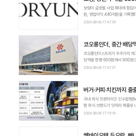
보령이 글로벌 사업 확대에 힘입어 상반기 기준 역대 
원, 영업이익 440억원을 기록했다고
가했다. 매출총이익은 1992억원으로 
2026-08-06 17:47:39
은 기존 제품의 안정적인 성장에 글로벌 사업 매출이 
항암제 '탁소텔'(성분명
코오롱인더, 중간 배당액
코오롱인더스트리가 주주가치 제고를 위해 중간 배당액
당액을 현행 600원에서 900원으로 증액하기로 결의했다고
를 위해 보통주 1주당 최소 연 1
2026-08-06 17:47:37
700원 + α로 구성되며 결산 배
당기순이익의 30% 한도 내다.
버거·커피·치킨까지 줄줄
국내 외식 프랜차이즈 인수합병(M
형 외식 브랜드가 잇따라 매물로 나
푸드 확산에 따른 해외 성장 가능성이 맞물
2026-08-06 17:19:16
에 따르면 최근 외식 프랜차이즈 
대주주인 케이엘
쎌바이오텍 듀오락, 빠