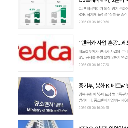
CJ프레시웨이가 외식 경기 둔화에
B2B 식자재 플랫폼 '식봄'을 중심으로 온
연결 기준 매출 9232억원, 영업
2026-08-06 16:29:56
익은 14.5% 감소했다. 같은 기간 취급고(GMV
4184억원의 매출을 올렸다. 이
"'렌터카 사업 훈풍'…
레드캡투어가 렌터카 사업의 수익성 개
6일 공시를 통해 올해 2분기 연결
3.6%, 영업이익은 16.3% 증가했다. 순이익은 91억
2026-08-06 16:27:20
분기 렌터카 매출은 872억원으로 
15.1%로 2%포인트 높아졌다. 
중기부, 봉화 K-베트남
경북 봉화에 'K-베트남 밸리특구
방침이다. 중소벤처기업부는 제60차 지역특화발전특구위원회를 개최해 경북 봉화군의 ‘봉화 K-베트남 밸리특구’를 신규
지정했다고 6일 밝혔다. 지역특화발전특구는 기초지방정부가 지역 특성에 맞는 특화사업을 추진할 수 있도록 '지역특구
2026-08-06 16:06:45