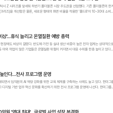
럭시 Z 시리즈를 앞세워 하반기 폴더블폰 시장 주도권을 선점했다. 기존 폴더블폰의 한
(크리즈)을 개선함은 물론, 새로운 형태의 화면 비율을 적용한 '폴드8'이 10~30대 소비
 이런 가운데 내달 첫 폴더블 아이폰을 공개할 것으로 예상
 쏠리고 있다. 6일 삼성전자에 따르면 7일부터 갤럭시 Z 폴드8
비상'…휴식 늘리고 온열질환 예방 총력
현장에도 비상이 걸렸다. 반도체·가전 등 실내 생산 비중이 높은 전자 업계는 상대적으
 야외 작업이 많은 기업들은 온열질환 위험이 커지면서 대응 수위를 한층 높이고 있다. 6
 중후장대 산업은 폭염의 영향을 가장 크게 받는 업종으로 꼽힌다. 고로와 제강설비 등 고
대부분 야외 작업 비중도 높아 체감온도가 실제 기온을 크게 웃도는 경우가 많기 때문이다
량 높인다…전사 프로그램 운영
대되면서 임직원의 AI 역량 강화를 위한 교육 체계를 구축하는 사례도 늘고 있다. 한미그
 디지털 기반 업무 혁신 문화를 확산하기 위한 전사 프로그램 운영에 나선다. 한미그룹은
열사 임직원을 대상으로 AI와 디지털 기술을 활용해 실질적인 성과 창출을 지원하는
로그램은 단순한 AI 활용을 넘어 실제 업무 개선과 현업
50억원 '역대 최대'…글로벌 사업 성장 본격화