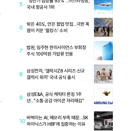
"상반기 탑승률 93%"…이스타항공,
5
국내 항공사 1위
밖은 40도, 안은 팝업·맛집…극한 폭
6
염이 키운 '몰캉스' 소비
법원, 임주현 한미사이언스 부회장
7
주식 100억원 가압류 인용
삼성전자, '갤럭시Z8 시리즈·신규
8
갤럭시 워치' 국내 공식 출시
삼성E&A, 공식 캐릭터 론칭 1주
9
년…"소통·공감 아이콘 자리매김"
는
버벅이는 AI, 메모리 부족 때문…SK
10
하이닉스가 HBF에 집중하는 이유