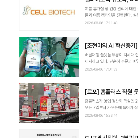
여름 휴가철 장 건강 관리에 대
틀과 여름 캠페인을 진행한다. 실온
이오텍은 빠니보틀과 함께 제작한 
2026-08-06 17:11:48
락 공식몰에서 '여름 휴가, 장 케어 페스타'를 진행한다고 6
면서 장 컨디션이
[조현미의 AI 혁신중기
배달대행 플랫폼 부릉이 차세대 인
제시하고 있다. 단순히 주문과 배
분석·최적화하는 체계를 구축하며 운영 효율성과 
2026-08-06 17:01:33
부릉플러스를 선보였다. 픽업 장소와
물동
[르포] 홈플러스 직원 
홈플러스가 영업 정상화 핵심인 2
오는 7일부터 가오픈에 들어가 상품 진
앞둔 6일 서울 강동구 천호동 홈플
2026-08-06 16:33:44
랫동안 멈춰 있던 냉장·냉동고의 
결제 시스템
CJ프레시웨이, 2분기 