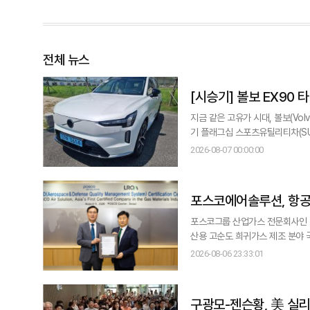
식사, 팝업
전체 뉴스
[시승기] 볼보 EX90 
지금 같은 고유가 시대, 볼보(Vol
기 플래그십 스포츠유틸리티차(SUV)다. 시
지 총 60㎞ 코스를 약 120분 
2026-08-07 00:00:00
둘러본 볼보 EX90은 준대형이란
다. 2열 중간에 좌석이 하나 더
포스코에어솔루션, 항공
포스코그룹 산업가스 전문회사인 
산용 고순도 희귀가스 제조 분야 국제공
루션은 6일 서울 포스코센터에서 
2026-08-06 23:33:01
구광모-젠슨황, 美 실