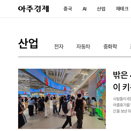
아
중국
AI
산업
재테크
주
경
제
산업
전자
자동차
중화학
밖은 
이 키
사람들이 6일 서울
여름휴가를 
간을 보낸 
아다닐 엄두가
핑몰로 왔다”고 말했다. 낮 최고기온이 40도
쇼핑몰이 도