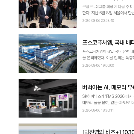
구광모 LG그룹 회장이 다음 주 
한다. 지난 6월 8일 서울에서 만난 지 두 달 만이다. 6일 재계에 따르면 구 
만나는 것으로 전해졌다. 구 회장의 실리콘밸리 방
2026-08-06 20:53:40
LG그룹 본사에서 만나 1시간가량
겠다는 방침을 밝
포스코퓨처엠, 국내 배터
포스코퓨처엠이 6일 국내 유력 배터
을 본격화했다. 이날 합의는 폭증하는 북미 에너지저장장치(ESS)수요에 선제적으로 대응하기 위해 이뤄진 것이다. 포스코
퓨처엠은 내년부터 2032년까지 6
2026-08-06 19:00:00
건을 논의한 뒤 3분기 중에 정식계약을 맺을 예정이다. 포스코퓨처엠 측은
철 등 제철공
버벅이는 AI, 메모리 
SK하이닉스가 'FMS 2026'에
메모리 풀을 붙여, 같은 GPU로 
일 반도체 업계에 따르면 SK하이
2026-08-06 18:30:11
시도라는 평가가 나온다. HBM 성
는 낸드 기반 메모리다.
[박진영의 비즈+] 10