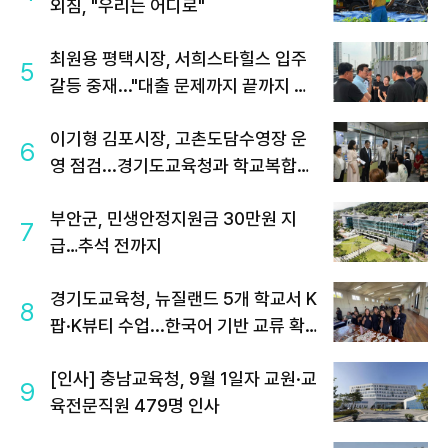
외침, "우리는 어디로"
최원용 평택시장, 서희스타힐스 입주
5
갈등 중재..."대출 문제까지 끝까지 살
필 것"
이기형 김포시장, 고촌도담수영장 운
6
영 점검...경기도교육청과 학교복합시
설 협력 강화
부안군, 민생안정지원금 30만원 지
7
급…추석 전까지
경기도교육청, 뉴질랜드 5개 학교서 K
8
팝·K뷰티 수업...한국어 기반 교류 확
대
[인사] 충남교육청, 9월 1일자 교원·교
9
육전문직원 479명 인사