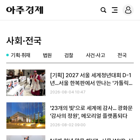
로
아
그
검
전
주
인
색
체
경
메
제
뉴
사회·전국
기획·취재
법원
검찰
사건·사고
전국
[기획] 2027 서울 세계청년대회 D-1
년…서울 한복판에서 만나는 '가톨릭
문화의 모든 것'
2026-08-04 10:47
'23개의 빛'으로 세계에 감사… 광화문
'감사의 정원', 메모리얼 플랫폼되다
2026-08-02 09:00