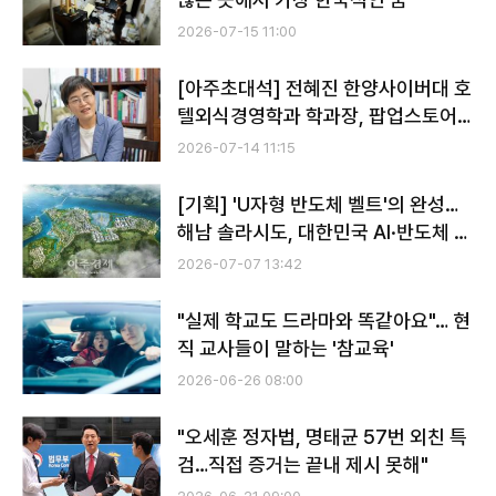
2026-07-15 11:00
[아주초대석] 전혜진 한양사이버대 호
텔외식경영학과 학과장, 팝업스토어
연구로 '최우수논문상'…"화려함보다
2026-07-14 11:15
브랜드 감성이 핵심"
[기획] 'U자형 반도체 벨트'의 완성…
해남 솔라시도, 대한민국 AI·반도체 신
(新)심장으로 뛴다
2026-07-07 13:42
"실제 학교도 드라마와 똑같아요"… 현
직 교사들이 말하는 '참교육'
2026-06-26 08:00
"오세훈 정자법, 명태균 57번 외친 특
검…직접 증거는 끝내 제시 못해"