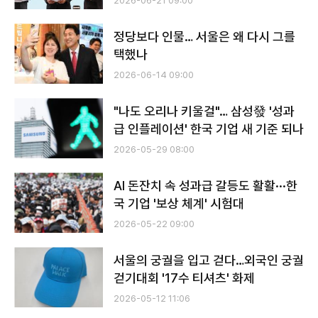
2026-06-21 09:00
정당보다 인물… 서울은 왜 다시 그를
택했나
2026-06-14 09:00
"나도 오리나 키울걸"… 삼성發 '성과
급 인플레이션' 한국 기업 새 기준 되나
2026-05-29 08:00
AI 돈잔치 속 성과급 갈등도 활활···한
국 기업 '보상 체계' 시험대
2026-05-22 09:00
서울의 궁궐을 입고 걷다…외국인 궁궐
걷기대회 '17수 티셔츠' 화제
2026-05-12 11:06
전