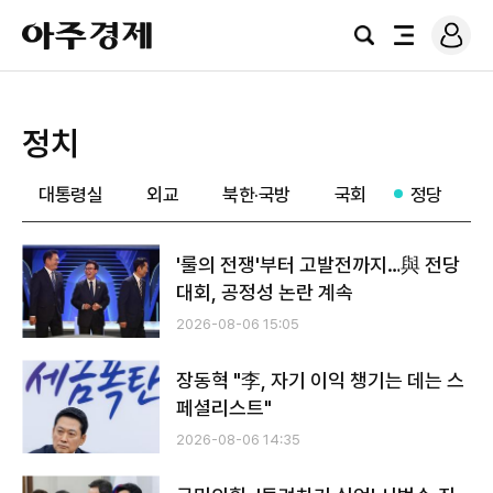
로
아
그
검
전
주
인
색
체
경
메
제
뉴
정치
대통령실
외교
북한·국방
국회
정당
'룰의 전쟁'부터 고발전까지…與 전당
대회, 공정성 논란 계속
2026-08-06 15:05
장동혁 "李, 자기 이익 챙기는 데는 스
페셜리스트"
2026-08-06 14:35