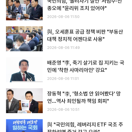
국민의힘, '돌려차기 실언' 서범수·진
종오에 "윤리위 조치 있어야"
2026-08-06 11:50
與, 오세훈표 공급 정책 비판 "부동산
대책 정치적 어젠다로 사용"
2026-08-06 11:49
배준영 "李, 죽기 살기로 집 지키는 국
민에 '착한 사마리아인' 강요"
2026-08-06 11:01
장동혁 "李, '형소법 안 읽어봤다' 망
언...역사 죄인될까 책임 회피"
2026-08-06 10:51
​​​​​​​與 "국민의힘, 레버리지 ETF 국조 주
장하려면 증거 갖고 오라"