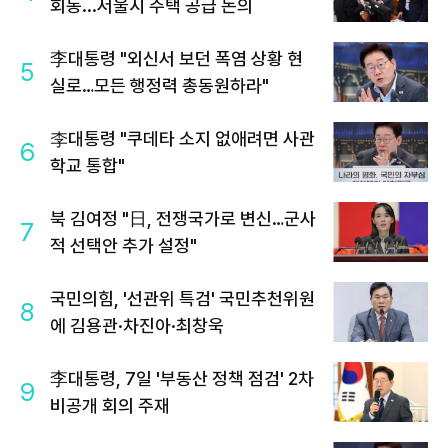
회동...서울시 주택 공급 논의
李대통령 "외신서 보던 폭염 상황 현
5
실로…모든 행정력 총동원하라"
李대통령 "쿠데타 소지 없애려면 사관
6
학교 통합"
북 김여정 "日, 전쟁국가로 변신…군사
7
적 선택안 추가 설정"
국민의힘, '선관위 특검' 국민추천위원
8
에 김용관·차진아·최창욱
李대통령, 7일 '부동산 정책 점검' 2차
9
비공개 회의 주재