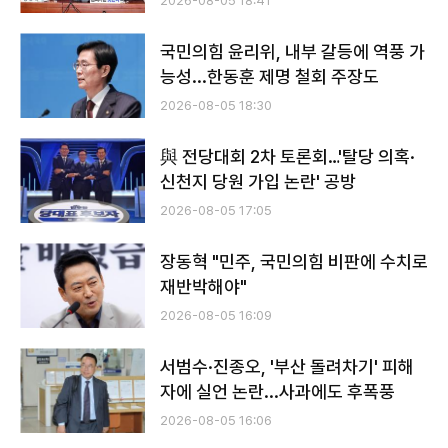
2026-08-05 18:41
국민의힘 윤리위, 내부 갈등에 역풍 가
능성...한동훈 제명 철회 주장도
2026-08-05 18:30
與 전당대회 2차 토론회…'탈당 의혹·
신천지 당원 가입 논란' 공방
2026-08-05 17:05
장동혁 "민주, 국민의힘 비판에 수치로
재반박해야"
2026-08-05 16:09
서범수·진종오, '부산 돌려차기' 피해
자에 실언 논란...사과에도 후폭풍
2026-08-05 16:06
전