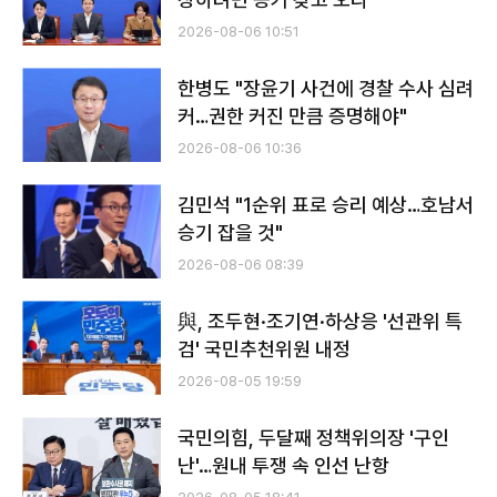
2026-08-06 10:51
한병도 "장윤기 사건에 경찰 수사 심려
커…권한 커진 만큼 증명해야"
2026-08-06 10:36
​​​​​​​김민석 "1순위 표로 승리 예상…호남서
승기 잡을 것"
2026-08-06 08:39
與, 조두현·조기연·하상응 '선관위 특
검' 국민추천위원 내정
2026-08-05 19:59
국민의힘, 두달째 정책위의장 '구인
난'…원내 투쟁 속 인선 난항