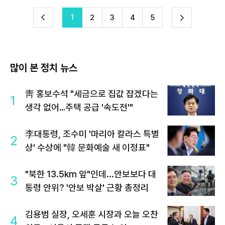
1
다
2
3
4
5
이
음
많이 본 정치 뉴스
靑 홍보수석 "세금으로 집값 잡겠다는
1
생각 없어…주택 공급 '속도전'"
李대통령, 조수미 '마리아 칼라스 특별
2
상' 수상에 "韓 문화예술 새 이정표"
"북한 13.5km 앞"인데...안보보다 대
3
통령 안위? '안보 박살' 근황 총정리
김용범 실장, 오세훈 시장과 오늘 오찬
4