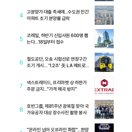
고분양가·대출 족쇄에...수도권 민간
4
아파트 초기 분양률 급락
코레일, 하반기 신입사원 600명 뽑
5
는다…18일부터 접수
철도공단, 오송 시험선로 연장구간
6
조기 개시… '1.2조' 美 LA 메트로
전동차 검증 속도
넥스트레이드, 프리마켓 상·하한가
7
주문 금지…"가격 왜곡 방지"
호반그룹, 제81주년 광복절 맞아 국
8
가유공자 대상 장수사진 촬영 봉사
"온라인 넘어 오프라인 화합"…한양