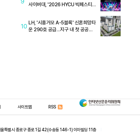
9
사이버대, '2026 HYCU 빅페스티
벌' 개최
LH, '시흥거모 A-5블록' 신혼희망타
10
운 290호 공급…지구 내 첫 공공분
양
인
리
사이트맵
RSS
터
서울특별시 종로구 종로 1길 42(수송동 146-1) 이마빌딩 11층
넷