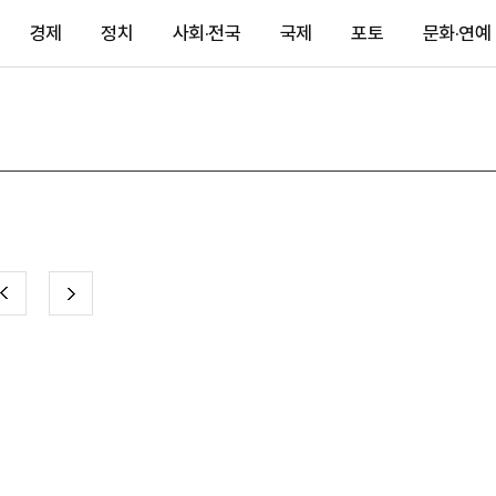
경제
정치
사회·전국
국제
포토
문화·연예
전
다
이
음