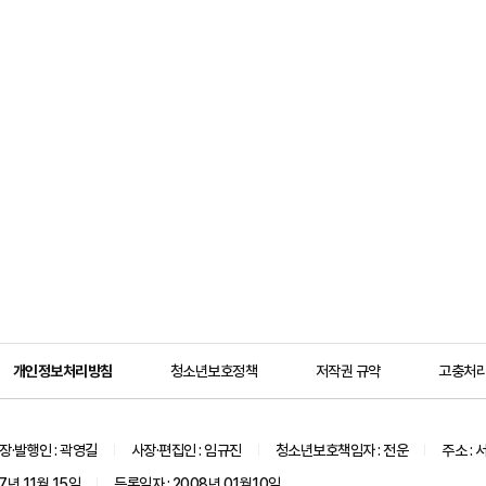
개인정보처리방침
청소년보호정책
저작권 규약
고충처
장·발행인 : 곽영길
사장·편집인 : 임규진
청소년보호책임자 : 전운
주소 : 
7년 11월 15일
등록일자 : 2008년 01월10일