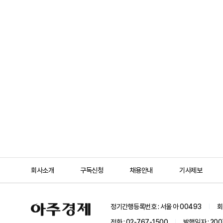
회사소개
구독신청
채용안내
기사제보
아
정기간행등록번호 : 서울 아 00493
회
주
경
전화 : 02-767-1500
발행일자 : 200