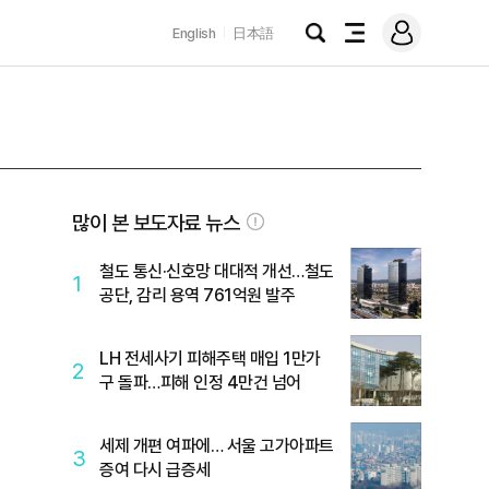
로
English
日本語
그
검
전
인
색
체
메
뉴
많이 본 보도자료 뉴스
철도 통신·신호망 대대적 개선…철도
1
공단, 감리 용역 761억원 발주
LH 전세사기 피해주택 매입 1만가
2
구 돌파…피해 인정 4만건 넘어
세제 개편 여파에… 서울 고가아파트
3
증여 다시 급증세