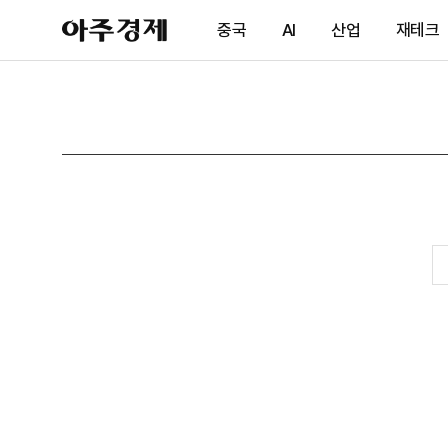
아
중국
AI
산업
재테크
주
경
제