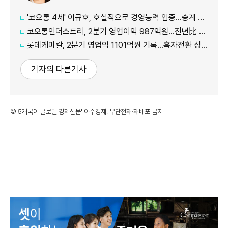
'코오롱 4세' 이규호, 호실적으로 경영능력 입증…승계 기반 강화
코오롱인더스트리, 2분기 영업이익 987억원...전년比 118% 증가
롯데케미칼, 2분기 영업익 1101억원 기록...흑자전환 성공
기자의 다른기사
©'5개국어 글로벌 경제신문' 아주경제. 무단전재·재배포 금지