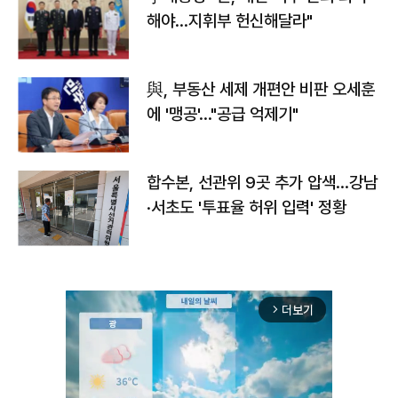
해야…지휘부 헌신해달라"
與, 부동산 세제 개편안 비판 오세훈
에 '맹공'…"공급 억제기"
합수본, 선관위 9곳 추가 압색…강남
·서초도 '투표율 허위 입력' 정황
더보기
arrow_forward_ios