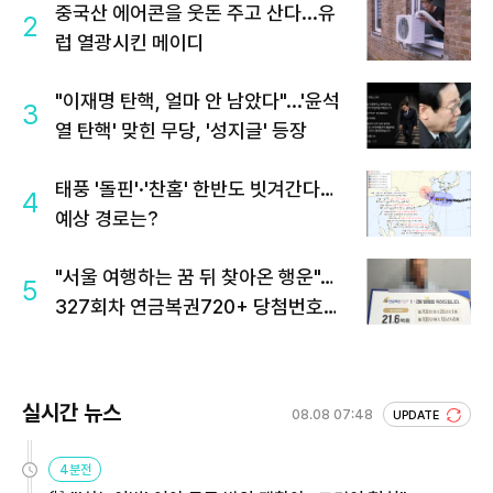
중국산 에어콘을 웃돈 주고 산다...유
2
럽 열광시킨 메이디
"이재명 탄핵, 얼마 안 남았다"...'윤석
3
열 탄핵' 맞힌 무당, '성지글' 등장
태풍 '돌핀'·'찬홈' 한반도 빗겨간다…
4
예상 경로는?
"서울 여행하는 꿈 뒤 찾아온 행운"…
5
327회차 연금복권720+ 당첨번호조
회 주목
실시간 뉴스
08.08 07:48
UPDATE
4분전