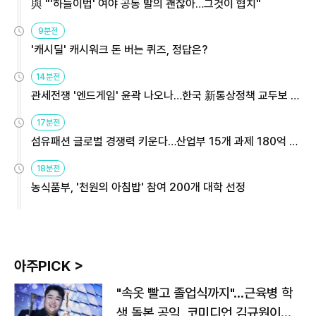
與 "'하늘이법' 여야 공동 발의 괜찮아…그것이 협치"
9분전
'캐시딜' 캐시워크 돈 버는 퀴즈, 정답은?
14분전
관세전쟁 '엔드게임' 윤곽 나오나…한국 新통상정책 교두보 활
용해야
17분전
섬유패션 글로벌 경쟁력 키운다…산업부 15개 과제 180억 지
원
18분전
농식품부, '천원의 아침밥' 참여 200개 대학 선정
아주PICK >
"속옷 빨고 졸업식까지"…근육병 학
생 돌본 공익, 코미디언 김규원이었