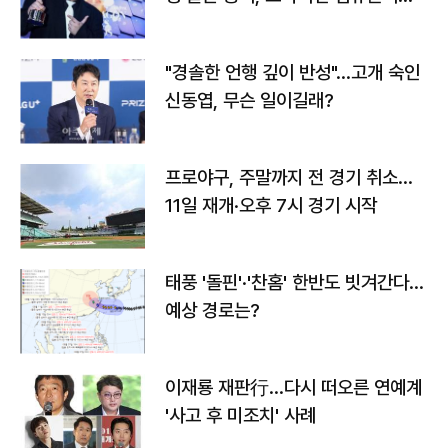
다
"경솔한 언행 깊이 반성"…고개 숙인
신동엽, 무슨 일이길래?
프로야구, 주말까지 전 경기 취소…
11일 재개·오후 7시 경기 시작
태풍 '돌핀'·'찬홈' 한반도 빗겨간다…
예상 경로는?
이재룡 재판行…다시 떠오른 연예계
'사고 후 미조치' 사례