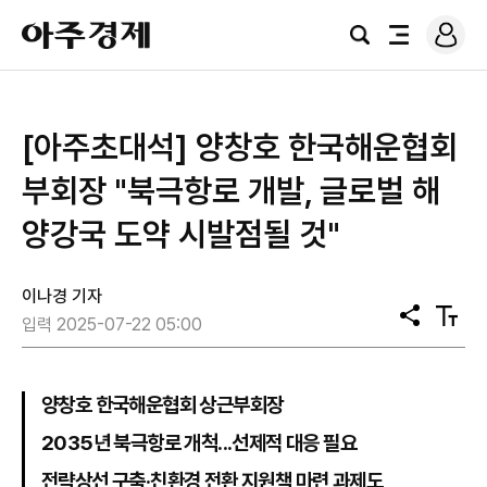
로
아
그
검
전
주
인
색
체
경
메
제
뉴
[아주초대석] 양창호 한국해운협회
부회장 "북극항로 개발, 글로벌 해
양강국 도약 시발점될 것"
이나경 기자
공
텍
입력 2025-07-22 05:00
유
스
트
크
기
양창호 한국해운협회 상근부회장
2035년 북극항로 개척...선제적 대응 필요
전략상선 구축·친환경 전환 지원책 마련 과제도