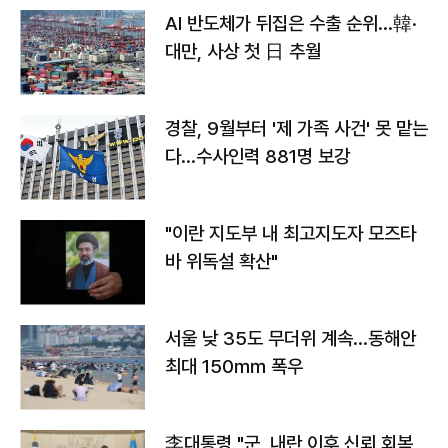
AI 반도체가 뒤집은 수출 순위…韓·
대만, 사상 첫 日 추월
경찰, 9월부터 '제 가족 사건' 못 맡는
다…수사인력 881명 보강
"이란 지도부 내 최고지도자 모즈타
바 위독설 확산"
서울 낮 35도 무더위 계속…동해안
최대 150㎜ 폭우
李대통령 "군, 내란 이후 신뢰 회복