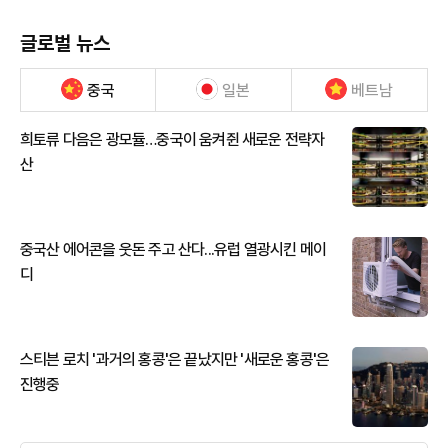
글로벌 뉴스
중국
일본
베트남
희토류 다음은 광모듈…중국이 움켜쥔 새로운 전략자
산
중국산 에어콘을 웃돈 주고 산다...유럽 열광시킨 메이
디
스티븐 로치 '과거의 홍콩'은 끝났지만 '새로운 홍콩'은
진행중