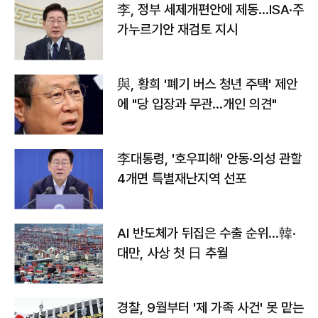
李, 정부 세제개편안에 제동…ISA·주
가누르기안 재검토 지시
與, 황희 '폐기 버스 청년 주택' 제안
에 "당 입장과 무관…개인 의견"
李대통령, '호우피해' 안동·의성 관할
4개면 특별재난지역 선포
AI 반도체가 뒤집은 수출 순위…韓·
대만, 사상 첫 日 추월
경찰, 9월부터 '제 가족 사건' 못 맡는