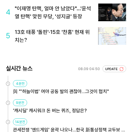
회 주목
"이재명 탄핵, 얼마 안 남았다"...'윤석
4
열 탄핵' 맞힌 무당, '성지글' 등장
13호 태풍 '돌핀'·15호 '찬홈' 현재 위
5
치는?
실시간 뉴스
08.09 04:50
UPDATE
4분전
與 "'하늘이법' 여야 공동 발의 괜찮아…그것이 협치"
9분전
'캐시딜' 캐시워크 돈 버는 퀴즈, 정답은?
14분전
관세전쟁 '엔드게임' 윤곽 나오나…한국 新통상정책 교두보 활