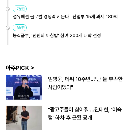
용해야
17분전
섬유패션 글로벌 경쟁력 키운다…산업부 15개 과제 180억 지
원
18분전
농식품부, '천원의 아침밥' 참여 200개 대학 선정
아주PICK >
임영웅, 데뷔 10주년…"난 늘 부족한
사람이었다"
"광고주들이 찾아줘"…진태현, '이숙
캠' 하차 후 근황 공개