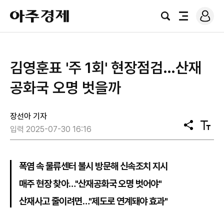
로
아
그
검
전
주
인
색
체
경
메
제
뉴
김영훈표 '주 1회' 현장점검…산재
공화국 오명 벗을까
장선아 기자
공
텍
입력 2025-07-30 16:16
유
스
트
크
기
폭염 속 물류센터 불시 방문해 신속조치 지시
매주 현장 찾아…"산재공화국 오명 벗어야"
산재사고 줄이려면…"제도로 연계돼야 효과"