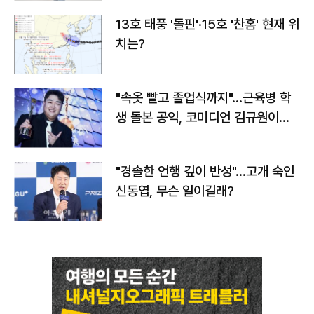
13호 태풍 '돌핀'·15호 '찬홈' 현재 위
치는?
"속옷 빨고 졸업식까지"…근육병 학
생 돌본 공익, 코미디언 김규원이었
다
"경솔한 언행 깊이 반성"…고개 숙인
신동엽, 무슨 일이길래?