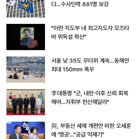
다…수사인력 881명 보강
"이란 지도부 내 최고지도자 모즈타
바 위독설 확산"
서울 낮 35도 무더위 계속…동해안
최대 150㎜ 폭우
李대통령 "군, 내란 이후 신뢰 회복
해야…지휘부 헌신해달라"
與, 부동산 세제 개편안 비판 오세훈
에 '맹공'…"공급 억제기"