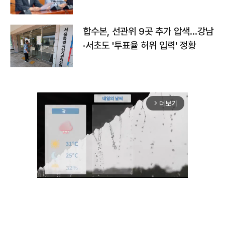
합수본, 선관위 9곳 추가 압색…강남
·서초도 '투표율 허위 입력' 정황
더보기
arrow_forward_ios
Mute