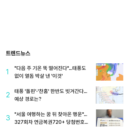
트렌드뉴스
"다음 주 기온 뚝 떨어진다"…태풍도
1
없이 열돔 박살 낸 '이것'
태풍 '돌핀'·'찬홈' 한반도 빗겨간다…
2
예상 경로는?
"서울 여행하는 꿈 뒤 찾아온 행운"…
3
327회차 연금복권720+ 당첨번호조