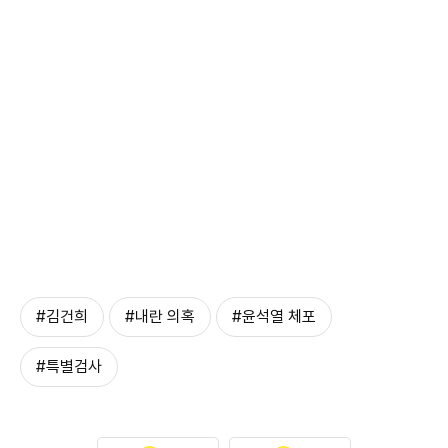
#김건희
#내란 의혹
#윤석열 체포
#특별검사