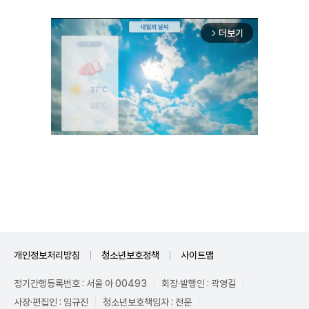
더보기
arrow_forward_ios
Unmute
개인정보처리방침
청소년보호정책
사이트맵
정기간행등록번호 : 서울 아 00493
회장·발행인 : 곽영길
사장·편집인 : 임규진
청소년보호책임자 : 전운