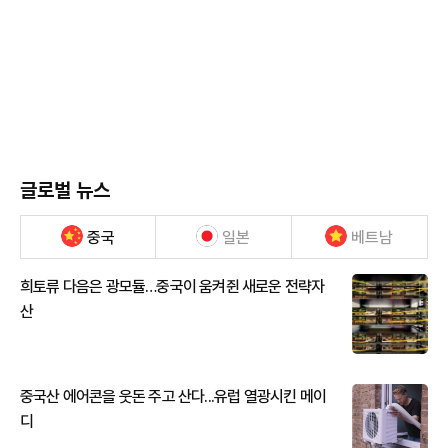
글로벌 뉴스
중국
일본
베트남
희토류 다음은 광모듈…중국이 움켜쥔 새로운 전략자
산
중국산 에어콘을 웃돈 주고 산다...유럽 열광시킨 메이
디