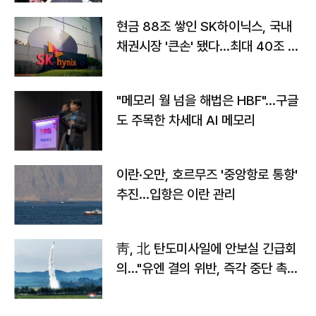
현금 88조 쌓인 SK하이닉스, 국내
채권시장 '큰손' 됐다…최대 40조 투
자
"메모리 월 넘을 해법은 HBF"…구글
도 주목한 차세대 AI 메모리
이란·오만, 호르무즈 '중앙항로 통항'
추진…입항은 이란 관리
靑, 北 탄도미사일에 안보실 긴급회
의…"유엔 결의 위반, 즉각 중단 촉
구"