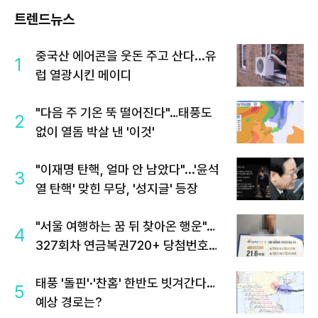
트렌드뉴스
중국산 에어콘을 웃돈 주고 산다...유
1
럽 열광시킨 메이디
"다음 주 기온 뚝 떨어진다"…태풍도
2
없이 열돔 박살 낸 '이것'
"이재명 탄핵, 얼마 안 남았다"...'윤석
3
열 탄핵' 맞힌 무당, '성지글' 등장
"서울 여행하는 꿈 뒤 찾아온 행운"…
4
327회차 연금복권720+ 당첨번호조
회 주목
태풍 '돌핀'·'찬홈' 한반도 빗겨간다…
5
예상 경로는?