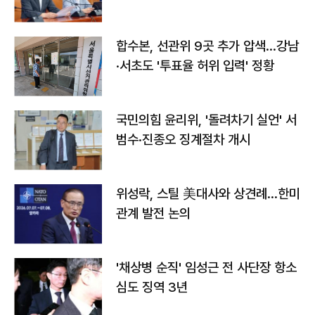
합수본, 선관위 9곳 추가 압색…강남
·서초도 '투표율 허위 입력' 정황
국민의힘 윤리위, '돌려차기 실언' 서
범수·진종오 징계절차 개시
위성락, 스틸 美대사와 상견례…한미
관계 발전 논의
'채상병 순직' 임성근 전 사단장 항소
심도 징역 3년