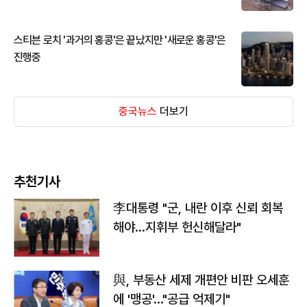
스티븐 로치 '과거의 홍콩'은 끝났지만 '새로운 홍콩'은
진행중
중국뉴스
더보기
추천기사
李대통령 "군, 내란 이후 신뢰 회복
해야…지휘부 헌신해달라"
與, 부동산 세제 개편안 비판 오세훈
에 '맹공'…"공급 억제기"