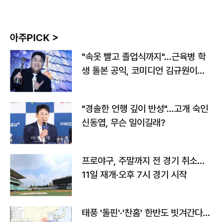
아주PICK >
"속옷 빨고 졸업식까지"…근육병 학
생 돌본 공익, 코미디언 김규원이었
다
"경솔한 언행 깊이 반성"…고개 숙인
신동엽, 무슨 일이길래?
프로야구, 주말까지 전 경기 취소…
11일 재개·오후 7시 경기 시작
태풍 '돌핀'·'찬홈' 한반도 빗겨간다…