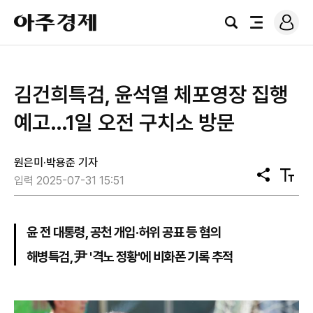
로
아
그
검
전
주
인
색
체
경
메
제
뉴
김건희특검, 윤석열 체포영장 집행
예고…1일 오전 구치소 방문
원은미·박용준 기자
공
텍
입력 2025-07-31 15:51
유
스
트
크
기
윤 전 대통령, 공천 개입·허위 공표 등 혐의
해병특검, 尹 '격노 정황'에 비화폰 기록 추적