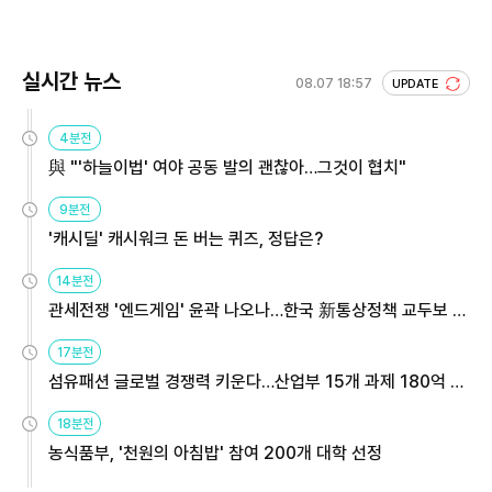
실시간 뉴스
08.07 18:57
UPDATE
4분전
與 "'하늘이법' 여야 공동 발의 괜찮아…그것이 협치"
9분전
'캐시딜' 캐시워크 돈 버는 퀴즈, 정답은?
14분전
관세전쟁 '엔드게임' 윤곽 나오나…한국 新통상정책 교두보 활
용해야
17분전
섬유패션 글로벌 경쟁력 키운다…산업부 15개 과제 180억 지
원
18분전
농식품부, '천원의 아침밥' 참여 200개 대학 선정