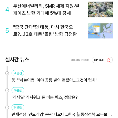
두산에너빌리티, SMR 세제 지원·빌
4
게이츠 방한 기대에 5%대 강세
"중국 간다"던 태풍, 다시 한국으
5
로?...13호 태풍 '돌핀' 방향 급전환
실시간 뉴스
08.06 12:56
UPDATE
4분전
與 "'하늘이법' 여야 공동 발의 괜찮아…그것이 협치"
9분전
'캐시딜' 캐시워크 돈 버는 퀴즈, 정답은?
14분전
관세전쟁 '엔드게임' 윤곽 나오나…한국 新통상정책 교두보 활