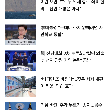
이란·오만, 호르무즈 새 항로 좌표 합
의…"전면 개방은 아냐"
李대통령 "쿠데타 소지 없애려면 사
관학교 통합"
與 전당대회 2차 토론회…'탈당 의혹
·신천지 당원 가입 논란' 공방
"버티면 또 바뀐다"…잦은 세제 개편
이 키운 '학습 효과'
핵심 빠진 '주가 누르기' 방지…꼼수