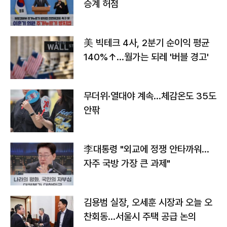
승계 허점
美 빅테크 4사, 2분기 순이익 평균
140%↑…월가는 되레 '버블 경고'
무더위·열대야 계속…체감온도 35도
안팎
李대통령 "외교에 정쟁 안타까워…
자주 국방 가장 큰 과제"
김용범 실장, 오세훈 시장과 오늘 오
찬회동...서울시 주택 공급 논의