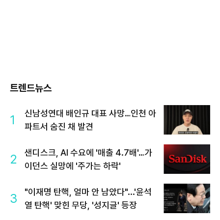
트렌드뉴스
신남성연대 배인규 대표 사망…인천 아
1
파트서 숨진 채 발견
샌디스크, AI 수요에 '매출 4.7배'…가
2
이던스 실망에 '주가는 하락'
"이재명 탄핵, 얼마 안 남았다"...'윤석
3
열 탄핵' 맞힌 무당, '성지글' 등장