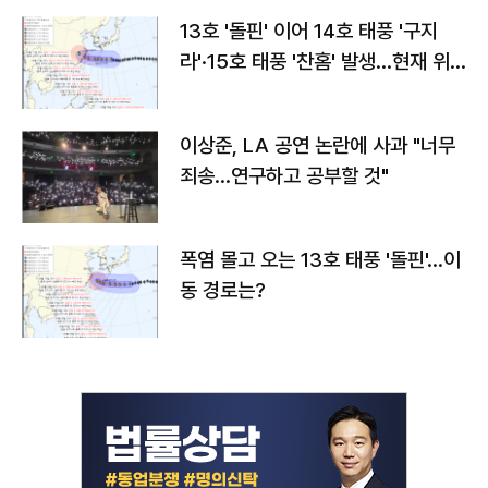
13호 '돌핀' 이어 14호 태풍 '구지
라'·15호 태풍 '찬홈' 발생…현재 위
치와 이동경로는?
이상준, LA 공연 논란에 사과 "너무
죄송…연구하고 공부할 것"
폭염 몰고 오는 13호 태풍 '돌핀'…이
동 경로는?