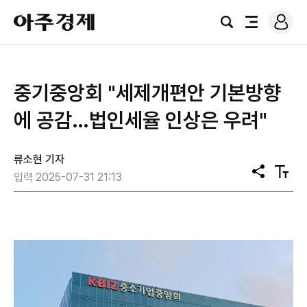
로
아
그
검
전
주
인
색
체
경
메
제
뉴
중기중앙회 "세제개편안 기본방향
에 공감…법인세율 인상은 우려"
류소현 기자
공
텍
입력 2025-07-31 21:13
유
스
트
크
기