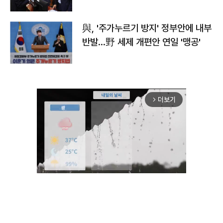
與, '주가누르기 방지' 정부안에 내부
반발…野 세제 개편안 연일 '맹공'
더보기
arrow_forward_ios
Unmute