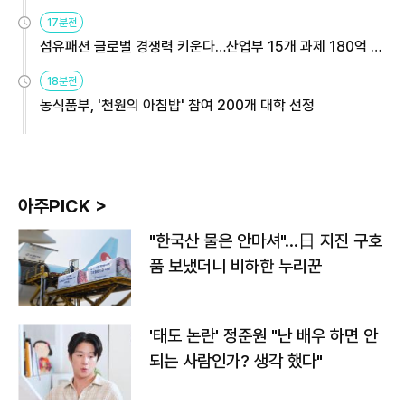
용해야
17분전
섬유패션 글로벌 경쟁력 키운다…산업부 15개 과제 180억 지
원
18분전
농식품부, '천원의 아침밥' 참여 200개 대학 선정
아주PICK >
"한국산 물은 안마셔"…日 지진 구호
품 보냈더니 비하한 누리꾼
'태도 논란' 정준원 "난 배우 하면 안
되는 사람인가? 생각 했다"