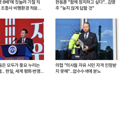
력 6배'에 짓눌려 기절 직
한동훈 "함께 정치하고 싶다"…김영
 조종사 비행환경 적응훈
주 "늦지 않게 답할 것"
운동은 모두가 풍요 누리는
의협 "의사들 자유 시민 자격 인정받
.. 한일, 세계 평화·번영
지 못해"…압수수색에 분노