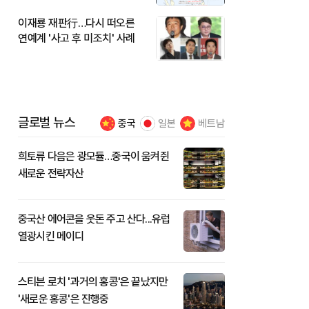
이재룡 재판行…다시 떠오른
연예계 '사고 후 미조치' 사례
글로벌 뉴스
중국
일본
베트남
희토류 다음은 광모듈…중국이 움켜쥔
새로운 전략자산
중국산 에어콘을 웃돈 주고 산다...유럽
열광시킨 메이디
스티븐 로치 '과거의 홍콩'은 끝났지만
'새로운 홍콩'은 진행중