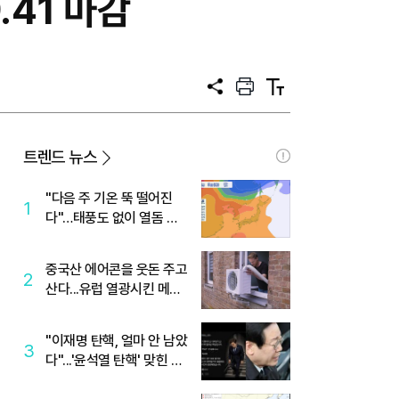
9.41 마감
공
프
텍
유
린
스
트
트
크
기
트렌드 뉴스
"다음 주 기온 뚝 떨어진
1
다"…태풍도 없이 열돔 박
살 낸 '이것'
중국산 에어콘을 웃돈 주고
2
산다...유럽 열광시킨 메이
디
"이재명 탄핵, 얼마 안 남았
3
다"...'윤석열 탄핵' 맞힌 무
당, '성지글' 등장