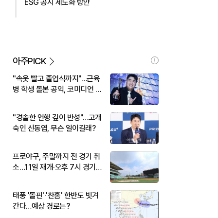
ESG 공시 제도화 방안
아주PICK
"속옷 빨고 졸업식까지"…근육
병 학생 돌본 공익, 코미디언 김
규원이었다
"경솔한 언행 깊이 반성"…고개
숙인 신동엽, 무슨 일이길래?
프로야구, 주말까지 전 경기 취
소…11일 재개·오후 7시 경기
시작
태풍 '돌핀'·'찬홈' 한반도 빗겨
간다…예상 경로는?