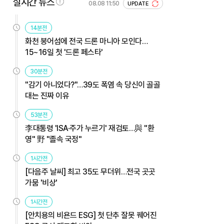
실시간 뉴스
08.08 11:50
UPDATE
14분전
화천 붕어섬에 전국 드론 마니아 모인다…
15~16일 첫 '드론 페스타'
30분전
"감기 아니었다?"…39도 폭염 속 당신이 골골
대는 진짜 이유
53분전
李대통령 'ISA·주가 누르기' 재검토…與 "환
영" 野 "졸속 국정"
1시간전
[다음주 날씨] 최고 35도 무더위…전국 곳곳
가뭄 '비상'
1시간전
[안치용의 비욘드 ESG] 첫 단추 잘못 꿰어진