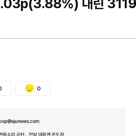
.03p(3.88%) 내린 311
0
0
oop@ajunews.com
 한목소리 규탄… 안보 대응엔 온도차