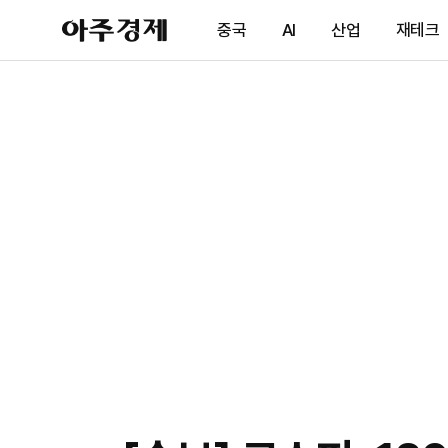
아
중국
AI
산업
재테크
주
경
제