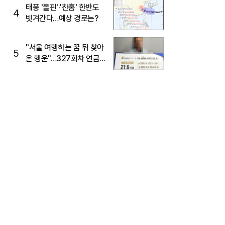
태풍 '돌핀'·'찬홈' 한반도
4
빗겨간다…예상 경로는?
"서울 여행하는 꿈 뒤 찾아
5
온 행운"…327회차 연금
복권720+ 당첨번호조회
주목