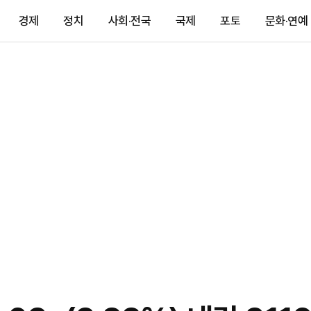
경제
정치
사회·전국
국제
포토
문화·연예