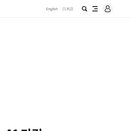
로
English
日本語
그
검
전
인
색
체
메
뉴