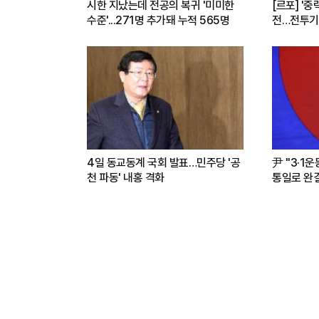
시한 지났는데 전공의 복귀 '미미한
[르포] '중
수준'...271명 추가돼 누적 565명
전…전투기
련(영상)
4일 동교동계 국회 발표…민주당 '공
尹 "3·1
천 파동' 내홍 격화
통일로 완결.
파트너"