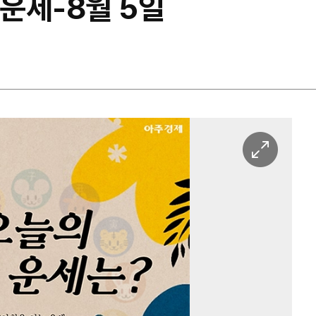
 운세-8월 5일
이
미
지
확
대