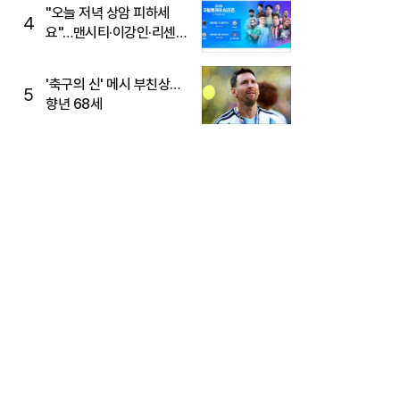
"오늘 저녁 상암 피하세
4
요"…맨시티·이강인·리센느
뜬다, 6호선 혼잡 예상
'축구의 신' 메시 부친상…
5
향년 68세