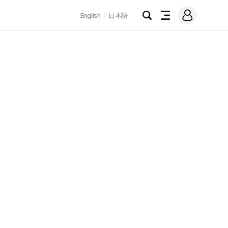
로
English
日本語
그
검
전
인
색
체
메
뉴