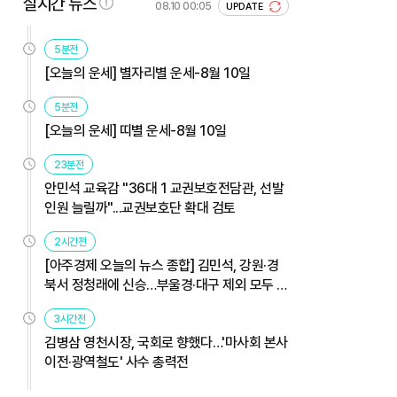
실시간 뉴스
08.10 00:05
UPDATE
5분전
[오늘의 운세] 별자리별 운세-8월 10일
5분전
[오늘의 운세] 띠별 운세-8월 10일
23분전
안민석 교육감 "36대 1 교권보호전담관, 선발
인원 늘릴까"...교권보호단 확대 검토
2시간전
[아주경제 오늘의 뉴스 종합] 김민석, 강원·경
북서 정청래에 신승…부울경·대구 제외 모두 웃
었다 外
3시간전
김병삼 영천시장, 국회로 향했다…'마사회 본사
이전·광역철도' 사수 총력전