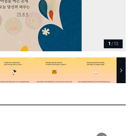
1
/
13