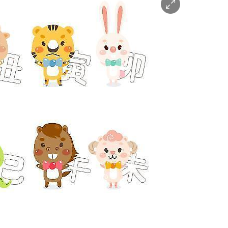
이
미
지
확
대