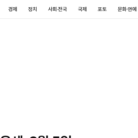
경제
정치
사회·전국
국제
포토
문화·연예