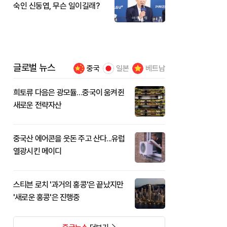
숙인 신동엽, 무슨 일이길래?
글로벌 뉴스
중국
일본
베트남
희토류 다음은 광모듈…중국이 움켜쥔
새로운 전략자산
중국산 에어콘을 웃돈 주고 산다...유럽
열광시킨 메이디
스티븐 로치 '과거의 홍콩'은 끝났지만
'새로운 홍콩'은 진행중