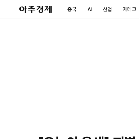
아
중국
AI
산업
재테크
주
경
제