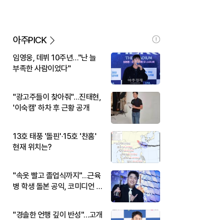
아주PICK
임영웅, 데뷔 10주년…"난 늘
부족한 사람이었다"
"광고주들이 찾아줘"…진태현,
'이숙캠' 하차 후 근황 공개
13호 태풍 '돌핀'·15호 '찬홈'
현재 위치는?
"속옷 빨고 졸업식까지"…근육
병 학생 돌본 공익, 코미디언 김
규원이었다
"경솔한 언행 깊이 반성"…고개