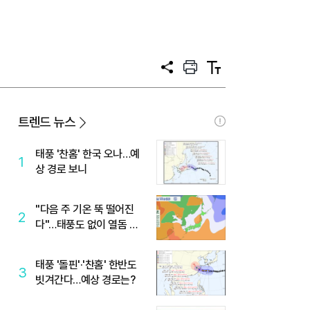
공
프
텍
유
린
스
트
트
크
기
트렌드 뉴스
태풍 '찬홈' 한국 오나…예
1
상 경로 보니
"다음 주 기온 뚝 떨어진
2
다"…태풍도 없이 열돔 박
살 낸 '이것'
태풍 '돌핀'·'찬홈' 한반도
3
빗겨간다…예상 경로는?