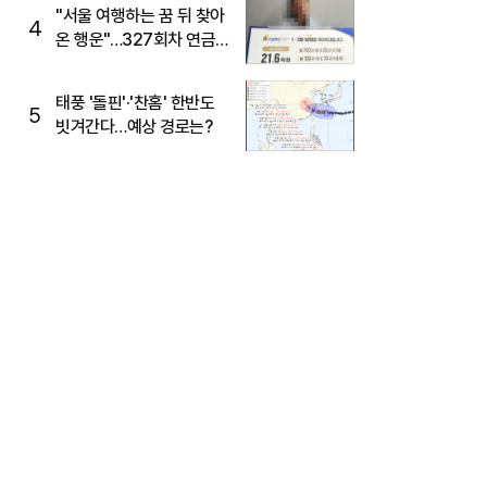
"서울 여행하는 꿈 뒤 찾아
4
온 행운"…327회차 연금
복권720+ 당첨번호조회
주목
태풍 '돌핀'·'찬홈' 한반도
5
빗겨간다…예상 경로는?