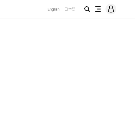
로
English
日本語
그
검
전
인
색
체
메
뉴