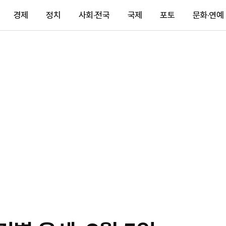
경제
정치
사회·전국
국제
포토
문화·연예