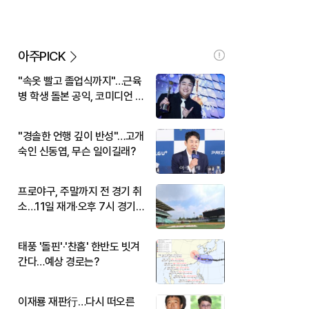
아주PICK
"속옷 빨고 졸업식까지"…근육
병 학생 돌본 공익, 코미디언 김
규원이었다
"경솔한 언행 깊이 반성"…고개
숙인 신동엽, 무슨 일이길래?
프로야구, 주말까지 전 경기 취
소…11일 재개·오후 7시 경기
시작
태풍 '돌핀'·'찬홈' 한반도 빗겨
간다…예상 경로는?
이재룡 재판行…다시 떠오른