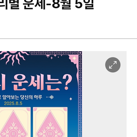
리별 운세-8월 5일
이
미
지
확
대