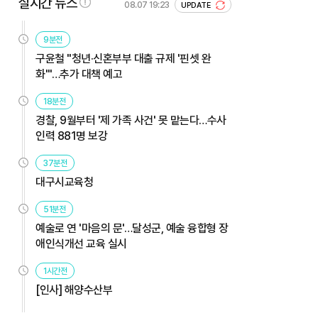
실시간 뉴스
08.07 19:23
UPDATE
9분전
구윤철 "청년·신혼부부 대출 규제 '핀셋 완
화'"…추가 대책 예고
18분전
경찰, 9월부터 '제 가족 사건' 못 맡는다…수사
인력 881명 보강
37분전
대구시교육청
51분전
예술로 연 '마음의 문'…달성군, 예술 융합형 장
애인식개선 교육 실시
1시간전
[인사] 해양수산부