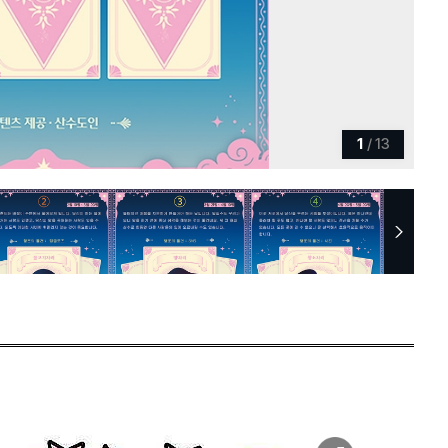
1
/
13