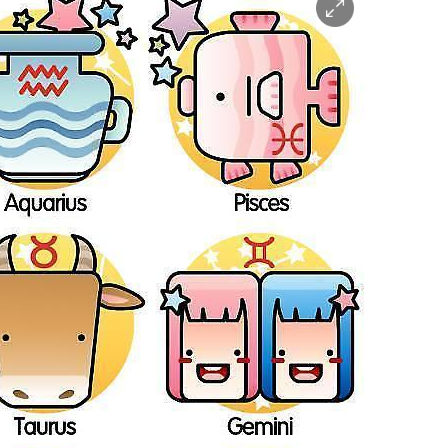
이
미
지
확
대