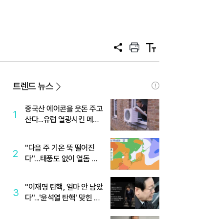
공
프
텍
유
린
스
트
트
크
기
트렌드 뉴스
중국산 에어콘을 웃돈 주고
1
산다...유럽 열광시킨 메이
디
"다음 주 기온 뚝 떨어진
2
다"…태풍도 없이 열돔 박
살 낸 '이것'
"이재명 탄핵, 얼마 안 남았
3
다"...'윤석열 탄핵' 맞힌 무
당, '성지글' 등장