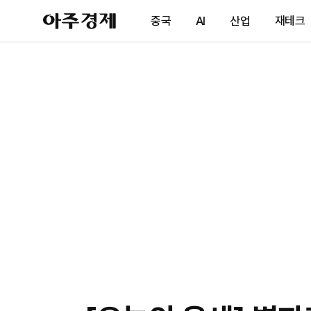
아
중국
AI
산업
재테크
주
경
제