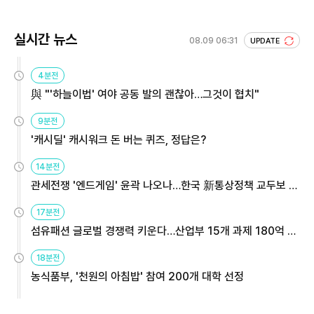
실시간 뉴스
08.09 06:31
UPDATE
4분전
與 "'하늘이법' 여야 공동 발의 괜찮아…그것이 협치"
9분전
'캐시딜' 캐시워크 돈 버는 퀴즈, 정답은?
14분전
관세전쟁 '엔드게임' 윤곽 나오나…한국 新통상정책 교두보 활
용해야
17분전
섬유패션 글로벌 경쟁력 키운다…산업부 15개 과제 180억 지
원
18분전
농식품부, '천원의 아침밥' 참여 200개 대학 선정