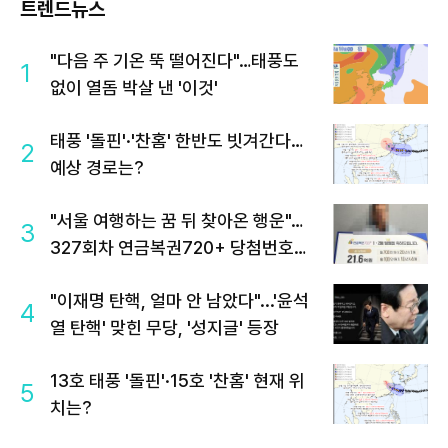
트렌드뉴스
"다음 주 기온 뚝 떨어진다"…태풍도
1
없이 열돔 박살 낸 '이것'
태풍 '돌핀'·'찬홈' 한반도 빗겨간다…
2
예상 경로는?
"서울 여행하는 꿈 뒤 찾아온 행운"…
3
327회차 연금복권720+ 당첨번호조
회 주목
"이재명 탄핵, 얼마 안 남았다"...'윤석
4
열 탄핵' 맞힌 무당, '성지글' 등장
13호 태풍 '돌핀'·15호 '찬홈' 현재 위
5
치는?