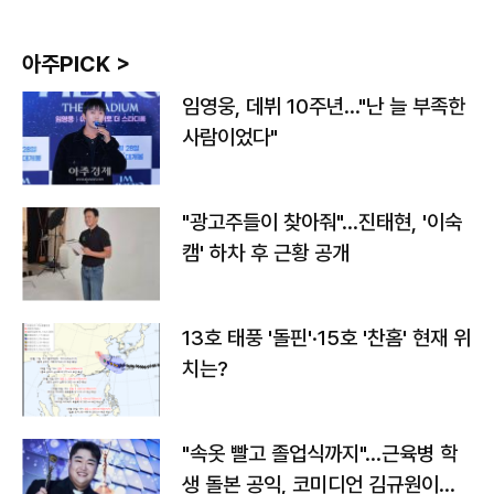
아주PICK >
임영웅, 데뷔 10주년…"난 늘 부족한
사람이었다"
"광고주들이 찾아줘"…진태현, '이숙
캠' 하차 후 근황 공개
13호 태풍 '돌핀'·15호 '찬홈' 현재 위
치는?
"속옷 빨고 졸업식까지"…근육병 학
생 돌본 공익, 코미디언 김규원이었