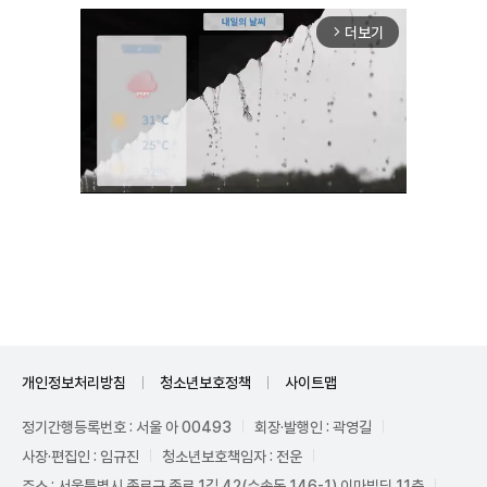
더보기
arrow_forward_ios
Unmute
개인정보처리방침
청소년보호정책
사이트맵
정기간행등록번호 : 서울 아 00493
회장·발행인 : 곽영길
사장·편집인 : 임규진
청소년보호책임자 : 전운
주소 : 서울특별시 종로구 종로 1길 42(수송동 146-1) 이마빌딩 11층