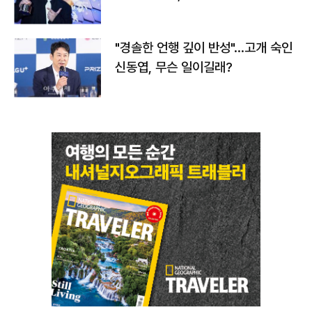
다
"경솔한 언행 깊이 반성"…고개 숙인
신동엽, 무슨 일이길래?