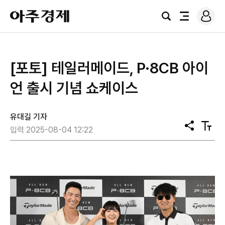
로
아
그
검
전
주
인
색
체
경
메
제
뉴
[포토] 테일러메이드, P·8CB 아이
언 출시 기념 쇼케이스
유대길 기자
공
텍
입력 2025-08-04 12:22
유
스
트
크
기