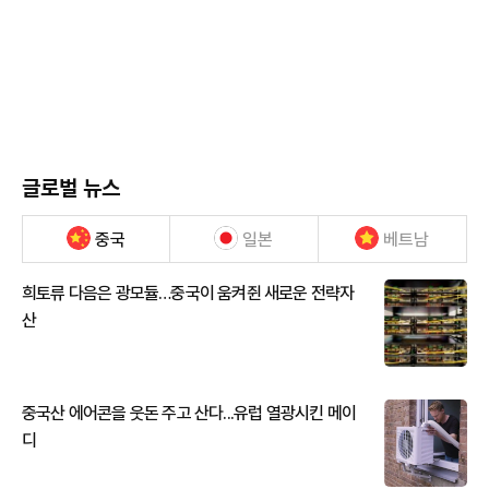
글로벌 뉴스
중국
일본
베트남
희토류 다음은 광모듈…중국이 움켜쥔 새로운 전략자
산
중국산 에어콘을 웃돈 주고 산다...유럽 열광시킨 메이
디