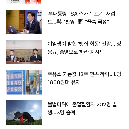
李대통령 'ISA·주가 누르기' 재검
토…與 "환영" 野 "졸속 국정"
이임생이 밝힌 '빵집 회동' 전말…"정
몽규, 홍명보로 하라 지시"
주유소 기름값 12주 연속 하락…L당
1800원대 유지
불볕더위에 온열질환자 202명 발
생…3명 숨져