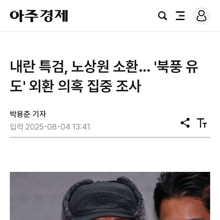
로
아
그
검
전
주
인
색
체
경
메
제
뉴
내란 특검, 노상원 소환… '북풍 유
도' 외환 의혹 집중 조사
박용준 기자
공
텍
입력 2025-08-04 13:41
유
스
트
크
기