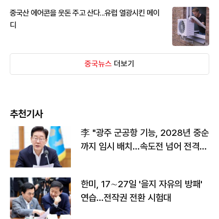
중국산 에어콘을 웃돈 주고 산다...유럽 열광시킨 메이
디
중국뉴스
더보기
추천기사
李 "광주 군공항 기능, 2028년 중순
까지 임시 배치…속도전 넘어 전격
전"
한미, 17∼27일 '을지 자유의 방패'
연습…전작권 전환 시험대