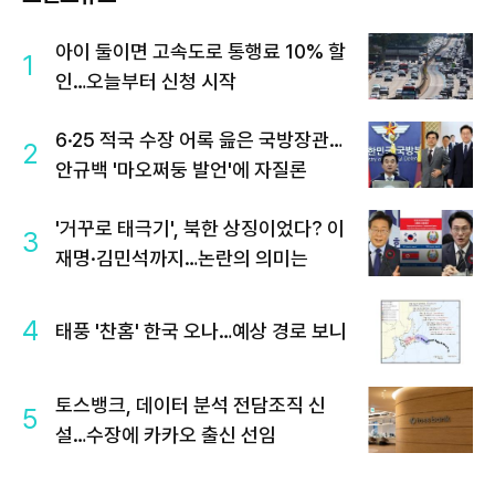
아이 둘이면 고속도로 통행료 10% 할
1
인…오늘부터 신청 시작
6·25 적국 수장 어록 읊은 국방장관…
2
안규백 '마오쩌둥 발언'에 자질론
'거꾸로 태극기', 북한 상징이었다? 이
3
재명·김민석까지…논란의 의미는
4
태풍 '찬홈' 한국 오나…예상 경로 보니
토스뱅크, 데이터 분석 전담조직 신
5
설…수장에 카카오 출신 선임