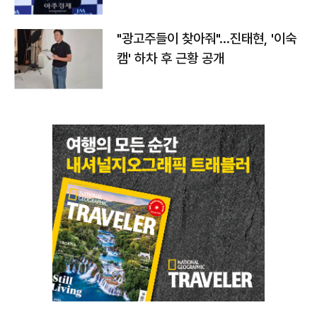
"광고주들이 찾아줘"…진태현, '이숙
캠' 하차 후 근황 공개