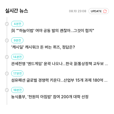
실시간 뉴스
08.10 23:08
UPDATE
4분전
與 "'하늘이법' 여야 공동 발의 괜찮아…그것이 협치"
9분전
'캐시딜' 캐시워크 돈 버는 퀴즈, 정답은?
14분전
관세전쟁 '엔드게임' 윤곽 나오나…한국 新통상정책 교두보 활
용해야
17분전
섬유패션 글로벌 경쟁력 키운다…산업부 15개 과제 180억 지
원
18분전
농식품부, '천원의 아침밥' 참여 200개 대학 선정