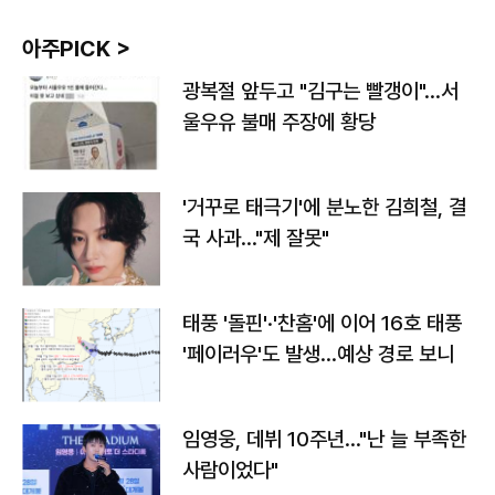
아주PICK >
광복절 앞두고 "김구는 빨갱이"…서
울우유 불매 주장에 황당
'거꾸로 태극기'에 분노한 김희철, 결
국 사과…"제 잘못"
태풍 '돌핀'·'찬홈'에 이어 16호 태풍
'페이러우'도 발생…예상 경로 보니
임영웅, 데뷔 10주년…"난 늘 부족한
사람이었다"