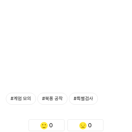
#계엄 모의
#북풍 공작
#특별검사
0
0