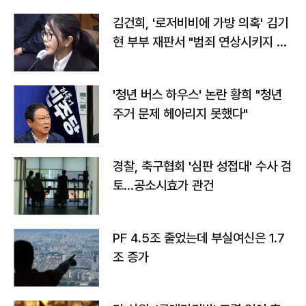
김건희, '로저비비에 가방 의혹' 김기
현 부부 재판서 "범죄 연상시키지 말
라"
'청년 버스 하우스' 논란 황희 "청년
주거 문제 헤아리지 못했다"
경찰, 축구협회 '심판 성접대' 수사 검
토…공소시효가 관건
PF 4.5조 줄었는데 부실여신은 1.7
조 증가