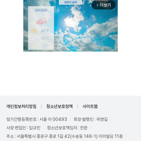
더보기
arrow_forward_ios
Unmute
개인정보처리방침
청소년보호정책
사이트맵
정기간행등록번호 : 서울 아 00493
회장·발행인 : 곽영길
사장·편집인 : 임규진
청소년보호책임자 : 전운
주소 : 서울특별시 종로구 종로 1길 42(수송동 146-1) 이마빌딩 11층