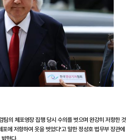
검팀의 체포영장 집행 당시 수의를 벗으며 완강히 저항한 것
'체포에 저항하여 옷을 벗었다'고 말한 정성호 법무부 장관에
 밝혔다.