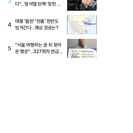
3
다"...'윤석열 탄핵' 맞힌 무
당, '성지글' 등장
태풍 '돌핀'·'찬홈' 한반도
4
빗겨간다…예상 경로는?
"서울 여행하는 꿈 뒤 찾아
5
온 행운"…327회차 연금
복권720+ 당첨번호조회
주목