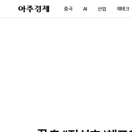
아
중국
AI
산업
재테크
주
경
제