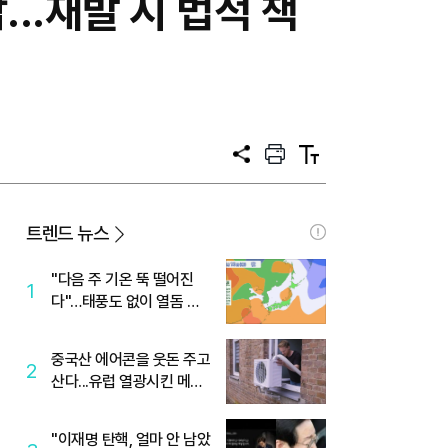
...재발 시 법적 책
공
프
텍
유
린
스
트
트
크
기
트렌드 뉴스
"다음 주 기온 뚝 떨어진
1
다"…태풍도 없이 열돔 박
살 낸 '이것'
중국산 에어콘을 웃돈 주고
2
산다...유럽 열광시킨 메이
디
"이재명 탄핵, 얼마 안 남았