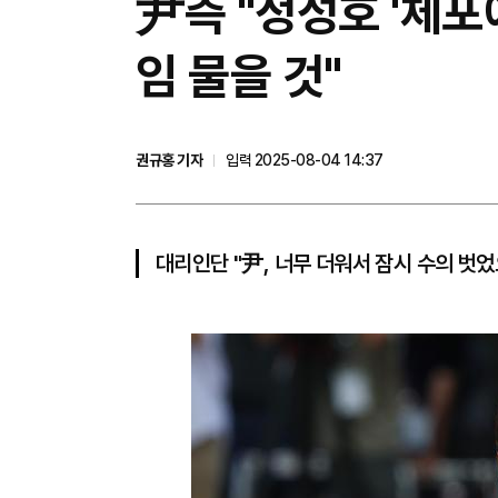
尹측 "정성호 '체포에
임 물을 것"
권규홍 기자
입력 2025-08-04 14:37
대리인단 "尹, 너무 더워서 잠시 수의 벗