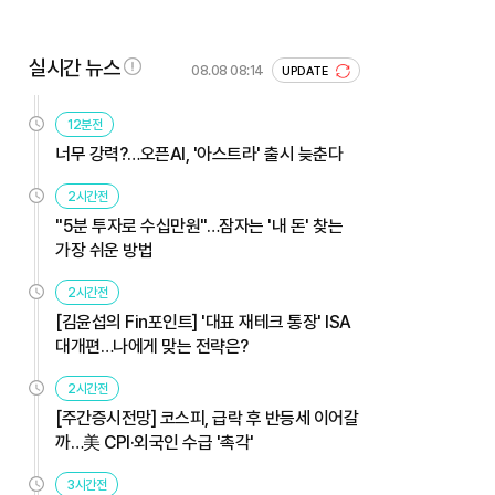
실시간 뉴스
08.08 08:14
UPDATE
12분전
너무 강력?…오픈AI, '아스트라' 출시 늦춘다
2시간전
"5분 투자로 수십만원"…잠자는 '내 돈' 찾는
가장 쉬운 방법
2시간전
[김윤섭의 Fin포인트] '대표 재테크 통장' ISA
대개편…나에게 맞는 전략은?
2시간전
[주간증시전망] 코스피, 급락 후 반등세 이어갈
까…美 CPI·외국인 수급 '촉각'
3시간전