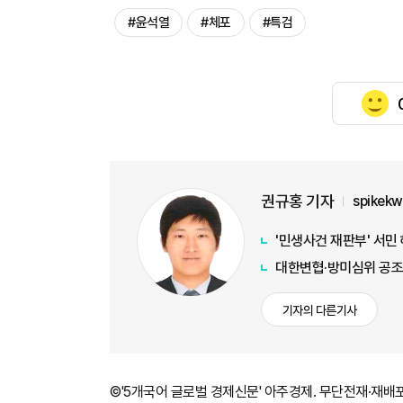
#윤석열
#체포
#특검
권규홍 기자
spikek
'민생사건 재판부' 서민
대한변협·방미심위 공조…
기자의 다른기사
©'5개국어 글로벌 경제신문' 아주경제. 무단전재·재배