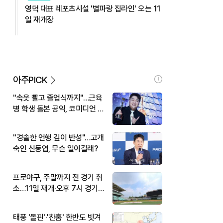
영덕 대표 레포츠시설 '별파랑 집라인' 오는 11
일 재개장
아주PICK
"속옷 빨고 졸업식까지"…근육
병 학생 돌본 공익, 코미디언 김
규원이었다
"경솔한 언행 깊이 반성"…고개
숙인 신동엽, 무슨 일이길래?
프로야구, 주말까지 전 경기 취
소…11일 재개·오후 7시 경기
시작
태풍 '돌핀'·'찬홈' 한반도 빗겨