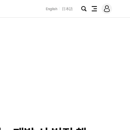
로
English
日本語
그
검
전
인
색
체
메
뉴