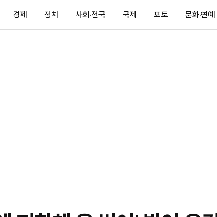
경제
정치
사회·전국
국제
포토
문화·연예