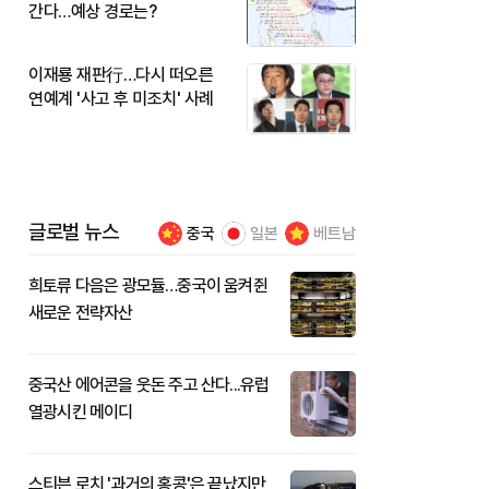
간다…예상 경로는?
이재룡 재판行…다시 떠오른
연예계 '사고 후 미조치' 사례
글로벌 뉴스
중국
일본
베트남
희토류 다음은 광모듈…중국이 움켜쥔
새로운 전략자산
중국산 에어콘을 웃돈 주고 산다...유럽
열광시킨 메이디
스티븐 로치 '과거의 홍콩'은 끝났지만