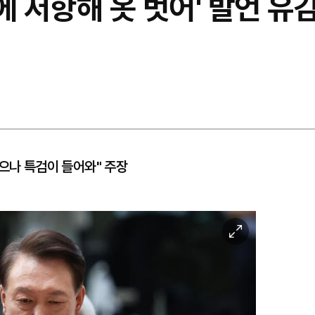
 저항해 옷 벗어' 발언 유감
었으나 특검이 들어와" 주장
이
미
지
확
대