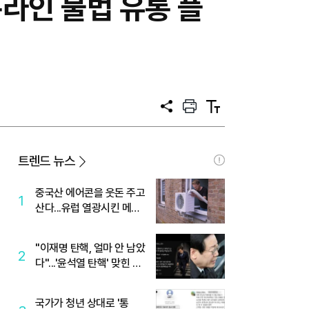
 온라인 불법 유통 플
공
프
텍
유
린
스
트
트
크
기
트렌드 뉴스
중국산 에어콘을 웃돈 주고
1
산다...유럽 열광시킨 메이
디
"이재명 탄핵, 얼마 안 남았
2
다"...'윤석열 탄핵' 맞힌 무
당, '성지글' 등장
국가가 청년 상대로 '통