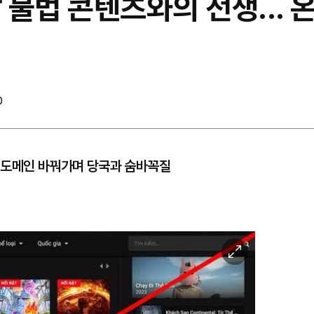
트남 불법 콘텐츠와의 전쟁...
0
.. 도메인 바꿔가며 당국과 숨바꼭질
이
미
지
확