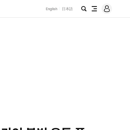
로
English
日本語
그
검
전
인
색
체
메
뉴