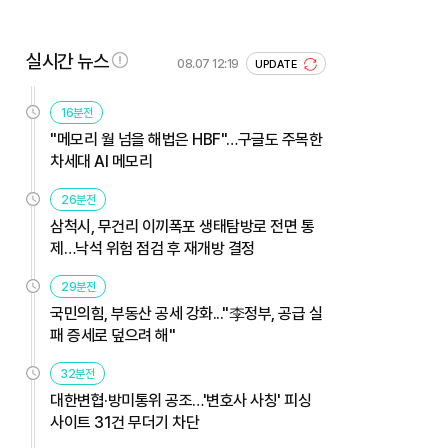
실시간 뉴스
08.07 12:19
UPDATE
16분전
"메모리 월 넘을 해법은 HBF"…구글도 주목한
차세대 AI 메모리
26분전
삼척시, 무건리 이끼폭포 생태탐방로 전면 통
제…낙석 위험 점검 후 재개방 결정
29분전
국민의힘, 부동산 공세 강화..."李정부, 공급 실
패 증세로 덮으려 해"
32분전
대한변협·방미통위 공조…'변호사 사칭' 피싱
사이트 31건 무더기 차단