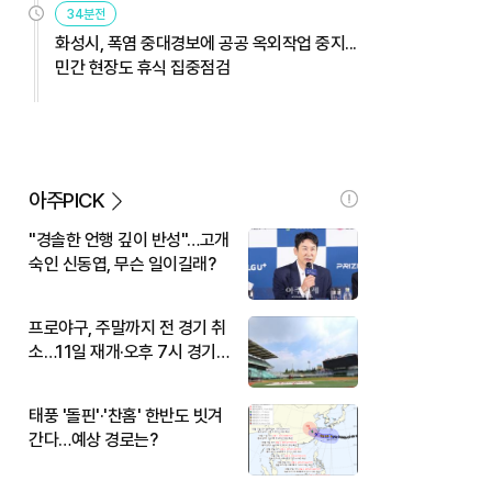
34분전
화성시, 폭염 중대경보에 공공 옥외작업 중지...
민간 현장도 휴식 집중점검
아주PICK
"경솔한 언행 깊이 반성"…고개
숙인 신동엽, 무슨 일이길래?
프로야구, 주말까지 전 경기 취
소…11일 재개·오후 7시 경기
시작
태풍 '돌핀'·'찬홈' 한반도 빗겨
간다…예상 경로는?