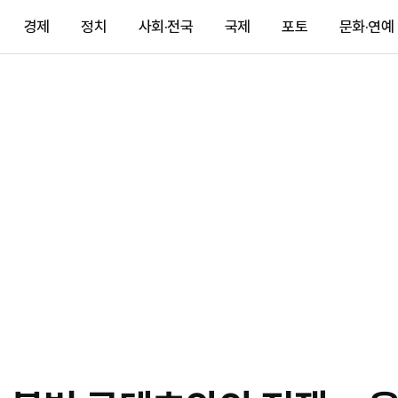
경제
정치
사회·전국
국제
포토
문화·연예