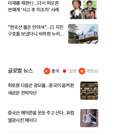
이재룡 재판行…다시 떠오른
연예계 '사고 후 미조치' 사례
"한국산 물은 안마셔"…日 지진
구호품 보냈더니 비하한 누리
꾼
글로벌 뉴스
중국
일본
베트남
희토류 다음은 광모듈…중국이 움켜쥔
새로운 전략자산
중국산 에어콘을 웃돈 주고 산다...유럽
열광시킨 메이디