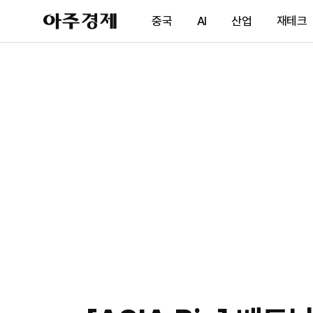
아
중국
AI
산업
재테크
주
경
제