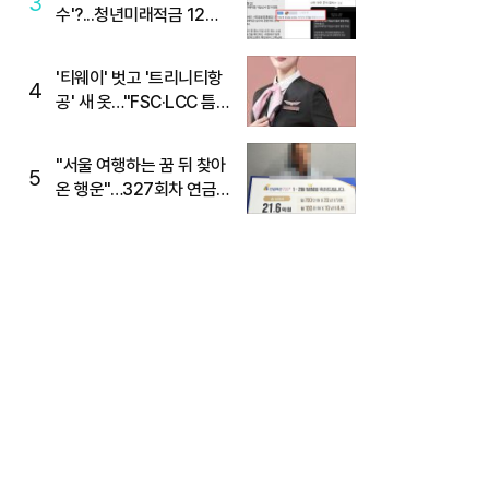
3
수'?...청년미래적금 12%
준다더니 "응, 오류야"
'티웨이' 벗고 '트리니티항
4
공' 새 옷…"FSC·LCC 틈
새, SSC 전략으로 공략"
"서울 여행하는 꿈 뒤 찾아
5
온 행운"…327회차 연금
복권720+ 당첨번호조회
주목