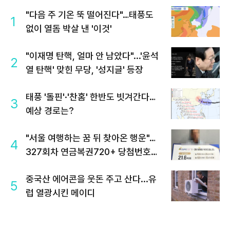
"다음 주 기온 뚝 떨어진다"…태풍도
1
없이 열돔 박살 낸 '이것'
"이재명 탄핵, 얼마 안 남았다"...'윤석
2
열 탄핵' 맞힌 무당, '성지글' 등장
태풍 '돌핀'·'찬홈' 한반도 빗겨간다…
3
예상 경로는?
"서울 여행하는 꿈 뒤 찾아온 행운"…
4
327회차 연금복권720+ 당첨번호조
회 주목
중국산 에어콘을 웃돈 주고 산다...유
5
럽 열광시킨 메이디