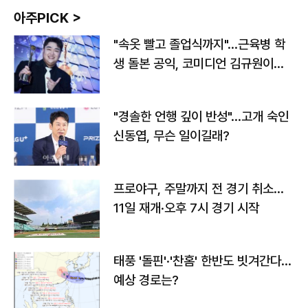
아주PICK >
"속옷 빨고 졸업식까지"…근육병 학
생 돌본 공익, 코미디언 김규원이었
다
"경솔한 언행 깊이 반성"…고개 숙인
신동엽, 무슨 일이길래?
프로야구, 주말까지 전 경기 취소…
11일 재개·오후 7시 경기 시작
태풍 '돌핀'·'찬홈' 한반도 빗겨간다…
예상 경로는?