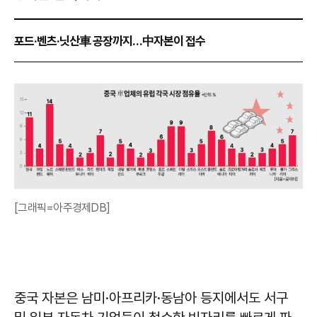
포드·벤츠·닛산車 공장까지…中자본이 접수
[그래픽=아주경제DB]
중국 자본은 남미·아프리카·동남아 등지에서도 서구