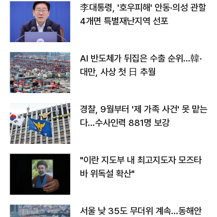
李대통령, '호우피해' 안동·의성 관할
4개면 특별재난지역 선포
AI 반도체가 뒤집은 수출 순위…韓·
대만, 사상 첫 日 추월
경찰, 9월부터 '제 가족 사건' 못 맡는
다…수사인력 881명 보강
"이란 지도부 내 최고지도자 모즈타
바 위독설 확산"
서울 낮 35도 무더위 계속…동해안