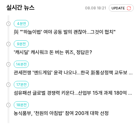
실시간 뉴스
08.08 18:21
UPDATE
4분전
與 "'하늘이법' 여야 공동 발의 괜찮아…그것이 협치"
9분전
'캐시딜' 캐시워크 돈 버는 퀴즈, 정답은?
14분전
관세전쟁 '엔드게임' 윤곽 나오나…한국 新통상정책 교두보 활
용해야
17분전
섬유패션 글로벌 경쟁력 키운다…산업부 15개 과제 180억 지
원
18분전
농식품부, '천원의 아침밥' 참여 200개 대학 선정