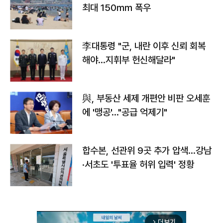
최대 150㎜ 폭우
李대통령 "군, 내란 이후 신뢰 회복
해야…지휘부 헌신해달라"
與, 부동산 세제 개편안 비판 오세훈
에 '맹공'…"공급 억제기"
합수본, 선관위 9곳 추가 압색…강남
·서초도 '투표율 허위 입력' 정황
더보기
arrow_forward_ios