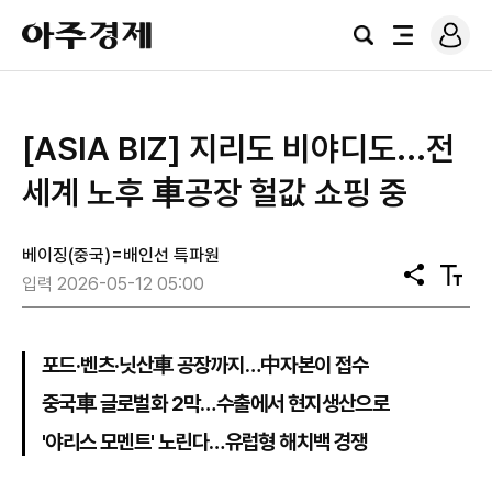
로
아
그
검
전
주
인
색
체
경
메
제
뉴
[ASIA BIZ] 지리도 비야디도...전
세계 노후 車공장 헐값 쇼핑 중
베이징(중국)=배인선 특파원
공
텍
입력 2026-05-12 05:00
유
스
트
크
기
포드·벤츠·닛산車 공장까지…中자본이 접수
중국車 글로벌화 2막…수출에서 현지생산으로
'야리스 모멘트' 노린다…유럽형 해치백 경쟁