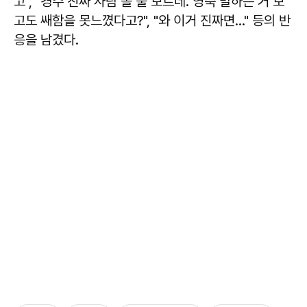
고", "경수 진짜 사람 볼 줄 모르네. 영숙 말하는 거 보
고도 쌔함을 못느꼈다고?", "와 이거 진짜면..." 등의 반
응을 남겼다.