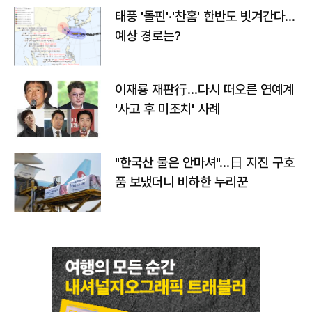
태풍 '돌핀'·'찬홈' 한반도 빗겨간다…
예상 경로는?
이재룡 재판行…다시 떠오른 연예계
'사고 후 미조치' 사례
"한국산 물은 안마셔"…日 지진 구호
품 보냈더니 비하한 누리꾼