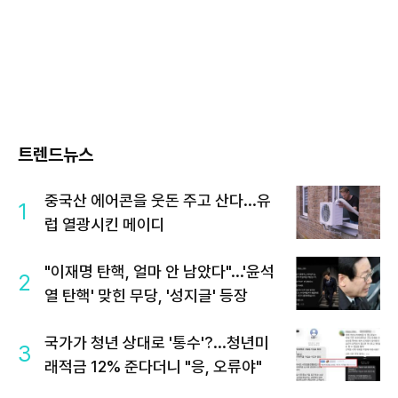
트렌드뉴스
중국산 에어콘을 웃돈 주고 산다...유
1
럽 열광시킨 메이디
"이재명 탄핵, 얼마 안 남았다"...'윤석
2
열 탄핵' 맞힌 무당, '성지글' 등장
국가가 청년 상대로 '통수'?...청년미
3
래적금 12% 준다더니 "응, 오류야"