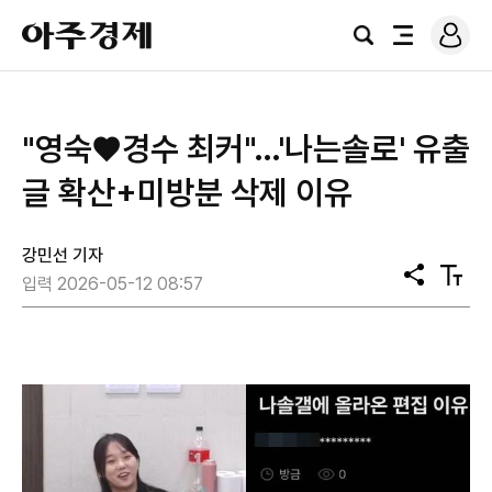
로
아
그
검
전
주
인
색
체
경
메
제
뉴
"영숙♥경수 최커"…'나는솔로' 유출
글 확산+미방분 삭제 이유
강민선 기자
공
텍
입력 2026-05-12 08:57
유
스
트
크
기