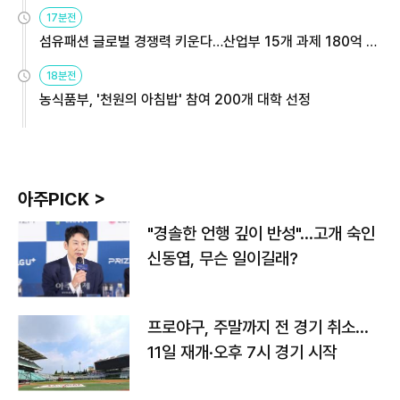
용해야
17분전
섬유패션 글로벌 경쟁력 키운다…산업부 15개 과제 180억 지
원
18분전
농식품부, '천원의 아침밥' 참여 200개 대학 선정
아주PICK >
"경솔한 언행 깊이 반성"…고개 숙인
신동엽, 무슨 일이길래?
프로야구, 주말까지 전 경기 취소…
11일 재개·오후 7시 경기 시작