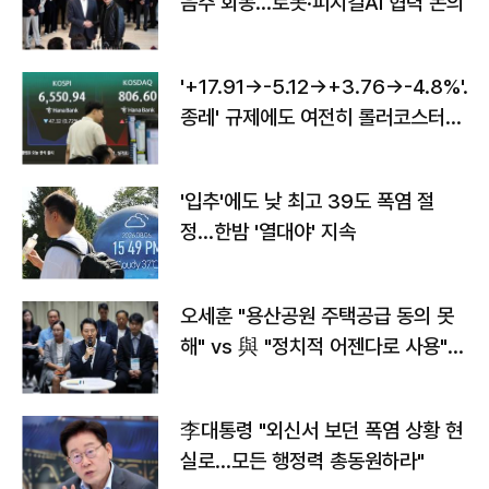
음주 회동…로봇·피지컬AI 협력 논의
'+17.91→-5.12→+3.76→-4.8%'…'
종레' 규제에도 여전히 롤러코스터
타는 코스피
'입추'에도 낮 최고 39도 폭염 절
정…한밤 '열대야' 지속
오세훈 "용산공원 주택공급 동의 못
해" vs 與 "정치적 어젠다로 사용"
맞불
李대통령 "외신서 보던 폭염 상황 현
실로…모든 행정력 총동원하라"