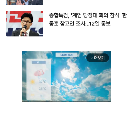
종합특검, '계엄 당정대 회의 참석' 한
동훈 참고인 조사...12일 통보
더보기
arrow_forward_ios
Unmute