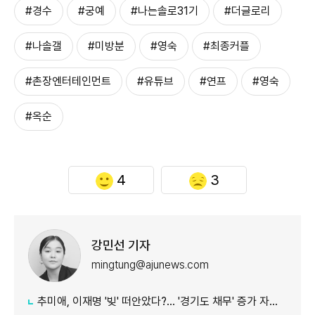
#경수
#궁예
#나는솔로31기
#더글로리
#나솔갤
#미방분
#영숙
#최종커플
#촌장엔터테인먼트
#유튜브
#연프
#영숙
#옥순
4
3
강민선 기자
mingtung@ajunews.com
추미애, 이재명 '빚' 떠안았다?… '경기도 채무' 증가 자료 실시간 확산