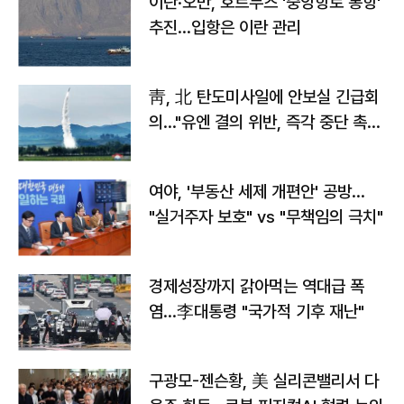
이란·오만, 호르무즈 '중앙항로 통항'
추진…입항은 이란 관리
靑, 北 탄도미사일에 안보실 긴급회
의…"유엔 결의 위반, 즉각 중단 촉
구"
여야, '부동산 세제 개편안' 공방…
"실거주자 보호" vs "무책임의 극치"
경제성장까지 갉아먹는 역대급 폭
염…李대통령 "국가적 기후 재난"
구광모-젠슨황, 美 실리콘밸리서 다