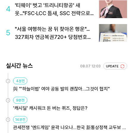
'티웨이' 벗고 '트리니티항공' 새
4
옷…"FSC·LCC 틈새, SSC 전략으로
공략"
"서울 여행하는 꿈 뒤 찾아온 행운"…
5
327회차 연금복권720+ 당첨번호조
회 주목
실시간 뉴스
08.07 12:03
UPDATE
4분전
與 "'하늘이법' 여야 공동 발의 괜찮아…그것이 협치"
9분전
'캐시딜' 캐시워크 돈 버는 퀴즈, 정답은?
14분전
관세전쟁 '엔드게임' 윤곽 나오나…한국 新통상정책 교두보 활