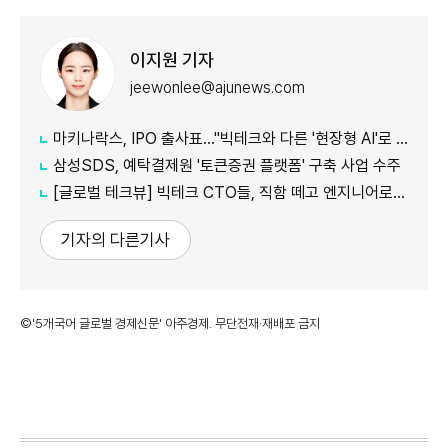
이지원 기자
jeewonlee@ajunews.com
마키나락스, IPO 출사표…"빅테크와 다른 '현장형 AI'로 승부"
삼성SDS, 예탁결제원 '토큰증권 플랫폼' 구축 사업 수주
[글로벌 테크뷰] 빅테크 CTO들, 직함 떼고 엔지니어로 유턴...'앤트로픽행 러시' 이유는
기자의 다른기사
©'5개국어 글로벌 경제신문' 아주경제. 무단전재·재배포 금지