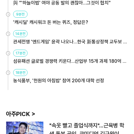
與 "'하늘이법' 여야 공동 발의 괜찮아…그것이 협치"
9분전
'캐시딜' 캐시워크 돈 버는 퀴즈, 정답은?
14분전
관세전쟁 '엔드게임' 윤곽 나오나…한국 新통상정책 교두보 활
용해야
17분전
섬유패션 글로벌 경쟁력 키운다…산업부 15개 과제 180억 지
원
18분전
농식품부, '천원의 아침밥' 참여 200개 대학 선정
아주PICK >
"속옷 빨고 졸업식까지"…근육병 학
생 돌본 공익, 코미디언 김규원이었