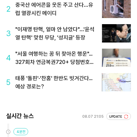
중국산 에어콘을 웃돈 주고 산다...유
2
럽 열광시킨 메이디
"이재명 탄핵, 얼마 안 남았다"...'윤석
3
열 탄핵' 맞힌 무당, '성지글' 등장
"서울 여행하는 꿈 뒤 찾아온 행운"…
4
327회차 연금복권720+ 당첨번호조
회 주목
태풍 '돌핀'·'찬홈' 한반도 빗겨간다…
5
예상 경로는?
실시간 뉴스
08.07 21:05
UPDATE
4분전