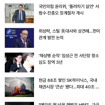
국민의힘 윤리위, '돌려차기 실언' 서
범수·진종오 징계절차 개시
위성락, 스틸 美대사와 상견례…한미
관계 발전 논의
'채상병 순직' 임성근 전 사단장 항소
심도 징역 3년
현금 88조 쌓인 SK하이닉스, 국내
채권시장 '큰손' 됐다…최대 40조 투
자
"메모리 월 넘을 해법은 HBF"…구글