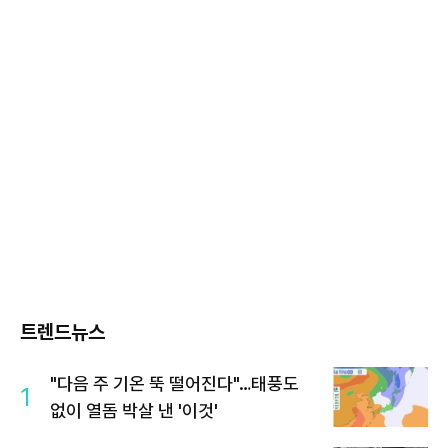
트렌드뉴스
"다음 주 기온 뚝 떨어진다"…태풍도
1
없이 열돔 박살 낸 '이것'