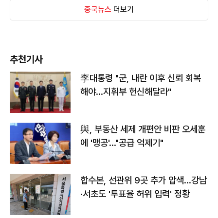
중국뉴스
더보기
추천기사
李대통령 "군, 내란 이후 신뢰 회복
해야…지휘부 헌신해달라"
與, 부동산 세제 개편안 비판 오세훈
에 '맹공'…"공급 억제기"
합수본, 선관위 9곳 추가 압색…강남
·서초도 '투표율 허위 입력' 정황