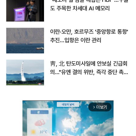
도 주목한 차세대 AI 메모리
이란·오만, 호르무즈 '중앙항로 통항'
추진…입항은 이란 관리
靑, 北 탄도미사일에 안보실 긴급회
의…"유엔 결의 위반, 즉각 중단 촉
구"
더보기
arrow_forward_ios