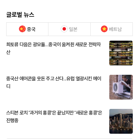
글로벌 뉴스
중국
일본
베트남
희토류 다음은 광모듈…중국이 움켜쥔 새로운 전략자
산
중국산 에어콘을 웃돈 주고 산다...유럽 열광시킨 메이
디
스티븐 로치 '과거의 홍콩'은 끝났지만 '새로운 홍콩'은
진행중