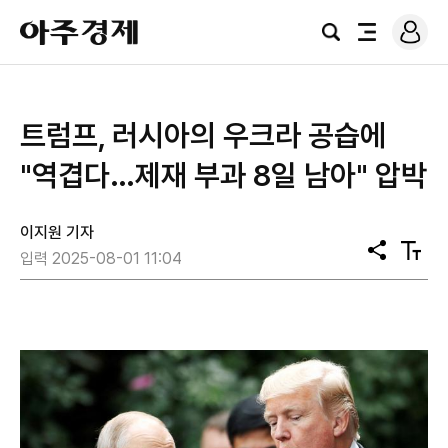
로
아
그
검
전
주
인
색
체
경
메
제
뉴
트럼프, 러시아의 우크라 공습에
"역겹다…제재 부과 8일 남아" 압박
이지원 기자
공
텍
입력 2025-08-01 11:04
유
스
트
크
기