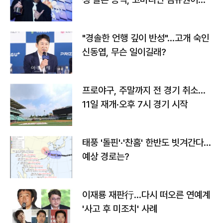
다
"경솔한 언행 깊이 반성"…고개 숙인
신동엽, 무슨 일이길래?
프로야구, 주말까지 전 경기 취소…
11일 재개·오후 7시 경기 시작
태풍 '돌핀'·'찬홈' 한반도 빗겨간다…
예상 경로는?
이재룡 재판行…다시 떠오른 연예계
'사고 후 미조치' 사례