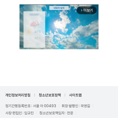
더보기
arrow_forward_ios
Unmute
개인정보처리방침
청소년보호정책
사이트맵
정기간행등록번호 : 서울 아 00493
회장·발행인 : 곽영길
사장·편집인 : 임규진
청소년보호책임자 : 전운