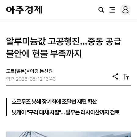
로
아
그
검
전
주
인
색
체
경
메
제
뉴
알루미늄값 고공행진…중동 공급
불안에 현물 부족까지
도쿄(일본)=이경 통신원
공
텍
입력 2026-05-12 13:43
유
스
트
크
기
호르무즈 봉쇄 장기화에 조달선 재편 확산
닛케이 "구리 대체 차질"… 일부는 러시아산까지 검토