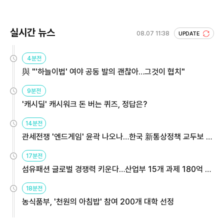
실시간 뉴스
08.07 11:38
UPDATE
4분전
與 "'하늘이법' 여야 공동 발의 괜찮아…그것이 협치"
9분전
'캐시딜' 캐시워크 돈 버는 퀴즈, 정답은?
14분전
관세전쟁 '엔드게임' 윤곽 나오나…한국 新통상정책 교두보 활
용해야
17분전
섬유패션 글로벌 경쟁력 키운다…산업부 15개 과제 180억 지
원
18분전
농식품부, '천원의 아침밥' 참여 200개 대학 선정