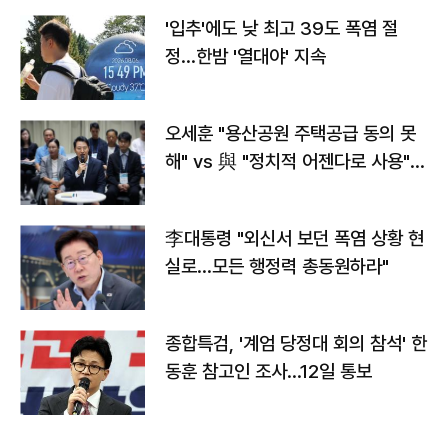
'입추'에도 낮 최고 39도 폭염 절
정…한밤 '열대야' 지속
오세훈 "용산공원 주택공급 동의 못
해" vs 與 "정치적 어젠다로 사용"
맞불
李대통령 "외신서 보던 폭염 상황 현
실로…모든 행정력 총동원하라"
종합특검, '계엄 당정대 회의 참석' 한
동훈 참고인 조사...12일 통보