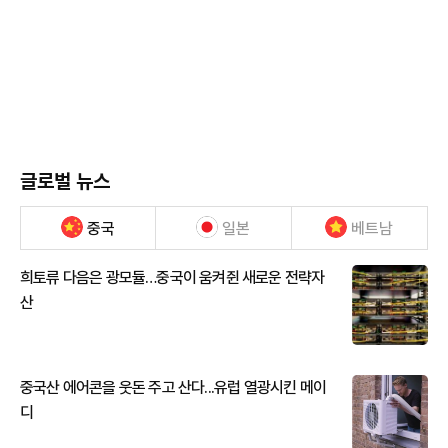
글로벌 뉴스
중국
일본
베트남
희토류 다음은 광모듈…중국이 움켜쥔 새로운 전략자
산
중국산 에어콘을 웃돈 주고 산다...유럽 열광시킨 메이
디