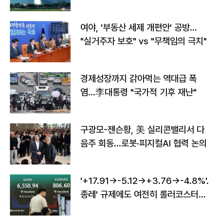
구"
여야, '부동산 세제 개편안' 공방…
"실거주자 보호" vs "무책임의 극치"
경제성장까지 갉아먹는 역대급 폭
염…李대통령 "국가적 기후 재난"
구광모-젠슨황, 美 실리콘밸리서 다
음주 회동…로봇·피지컬AI 협력 논의
'+17.91→-5.12→+3.76→-4.8%'…'
종레' 규제에도 여전히 롤러코스터
타는 코스피