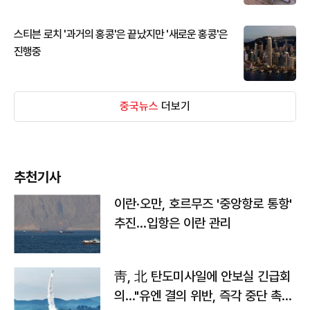
스티븐 로치 '과거의 홍콩'은 끝났지만 '새로운 홍콩'은
진행중
중국뉴스
더보기
추천기사
이란·오만, 호르무즈 '중앙항로 통항'
추진…입항은 이란 관리
靑, 北 탄도미사일에 안보실 긴급회
의…"유엔 결의 위반, 즉각 중단 촉