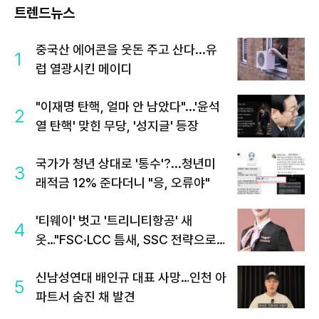
트렌드뉴스
중국산 에어콘을 웃돈 주고 산다...유
1
럽 열광시킨 메이디
"이재명 탄핵, 얼마 안 남았다"...'윤석
2
열 탄핵' 맞힌 무당, '성지글' 등장
국가가 청년 상대로 '통수'?...청년미
3
래적금 12% 준다더니 "응, 오류야"
'티웨이' 벗고 '트리니티항공' 새
4
옷…"FSC·LCC 틈새, SSC 전략으로
공략"
신남성연대 배인규 대표 사망…인천 아
5
파트서 숨진 채 발견