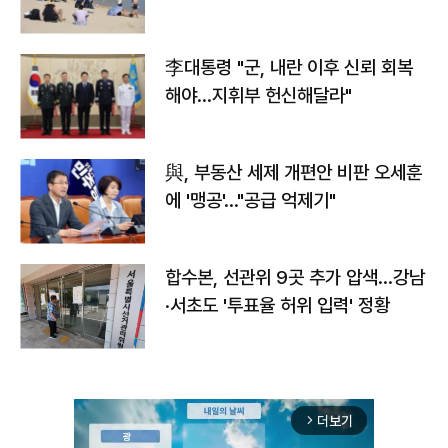
李대통령 "군, 내란 이후 신뢰 회복
해야…지휘부 헌신해달라"
與, 부동산 세제 개편안 비판 오세훈
에 '맹공'…"공급 억제기"
합수본, 선관위 9곳 추가 압색…강남
·서초도 '투표율 허위 입력' 정황
더보기
arrow_forward_ios