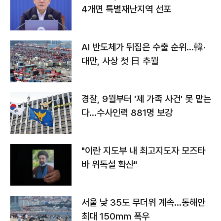
4개면 특별재난지역 선포
AI 반도체가 뒤집은 수출 순위…韓·
대만, 사상 첫 日 추월
경찰, 9월부터 '제 가족 사건' 못 맡는
다…수사인력 881명 보강
"이란 지도부 내 최고지도자 모즈타
바 위독설 확산"
서울 낮 35도 무더위 계속…동해안
최대 150㎜ 폭우