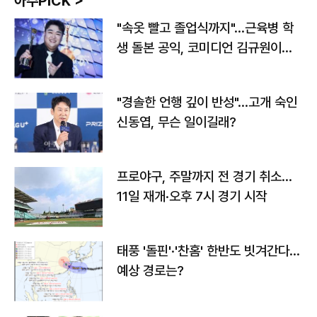
아주PICK >
"속옷 빨고 졸업식까지"…근육병 학
생 돌본 공익, 코미디언 김규원이었
다
"경솔한 언행 깊이 반성"…고개 숙인
신동엽, 무슨 일이길래?
프로야구, 주말까지 전 경기 취소…
11일 재개·오후 7시 경기 시작
태풍 '돌핀'·'찬홈' 한반도 빗겨간다…
예상 경로는?