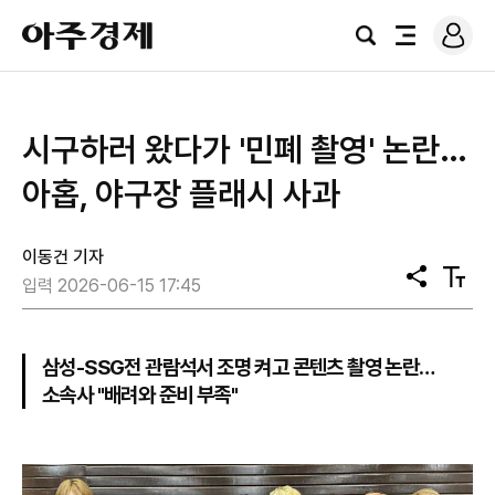
로
아
그
검
전
주
인
색
체
경
메
제
뉴
시구하러 왔다가 '민폐 촬영' 논란…
아홉, 야구장 플래시 사과
이동건 기자
공
텍
입력 2026-06-15 17:45
유
스
트
크
기
삼성-SSG전 관람석서 조명 켜고 콘텐츠 촬영 논란…
소속사 "배려와 준비 부족"