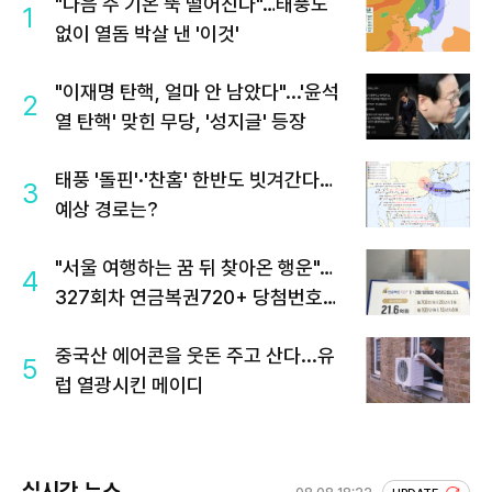
"다음 주 기온 뚝 떨어진다"…태풍도
1
없이 열돔 박살 낸 '이것'
"이재명 탄핵, 얼마 안 남았다"...'윤석
2
열 탄핵' 맞힌 무당, '성지글' 등장
태풍 '돌핀'·'찬홈' 한반도 빗겨간다…
3
예상 경로는?
"서울 여행하는 꿈 뒤 찾아온 행운"…
4
327회차 연금복권720+ 당첨번호조
회 주목
중국산 에어콘을 웃돈 주고 산다...유
5
럽 열광시킨 메이디
실시간 뉴스