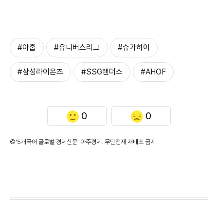
#아홉
#유니버스리그
#슈가하이
#삼성라이온즈
#SSG랜더스
#AHOF
0
0
©'5개국어 글로벌 경제신문' 아주경제. 무단전재·재배포 금지