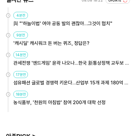
08.08 18:22
UPDATE
4분전
與 "'하늘이법' 여야 공동 발의 괜찮아…그것이 협치"
9분전
'캐시딜' 캐시워크 돈 버는 퀴즈, 정답은?
14분전
관세전쟁 '엔드게임' 윤곽 나오나…한국 新통상정책 교두보 활
용해야
17분전
섬유패션 글로벌 경쟁력 키운다…산업부 15개 과제 180억 지
원
18분전
농식품부, '천원의 아침밥' 참여 200개 대학 선정