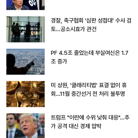
경찰, 축구협회 '심판 성접대' 수사 검
토…공소시효가 관건
PF 4.5조 줄었는데 부실여신은 1.7
조 증가
미 상원, '클래리티법' 표결 없이 휴
회…11월 중간선거 전 처리 불투명
트럼프 "이란에 수위 낮춰 대응"…추
가 공격 대신 경제 압박