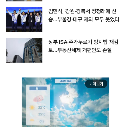
김민석, 강원·경북서 정청래에 신
승…부울경·대구 제외 모두 웃었다
정부 ISA·주가누르기 방지법 재검
토…부동산세제 개편안도 손질
더보기
arrow_forward_ios