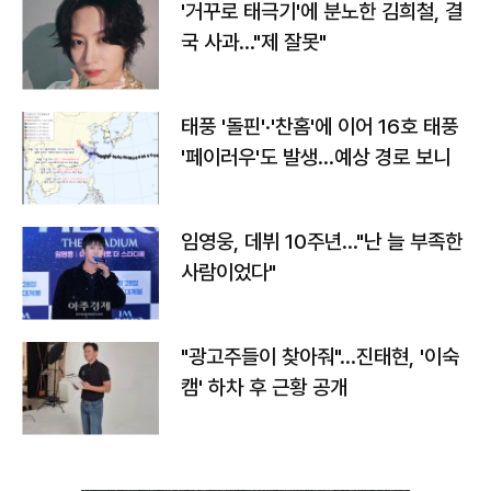
'거꾸로 태극기'에 분노한 김희철, 결
국 사과…"제 잘못"
태풍 '돌핀'·'찬홈'에 이어 16호 태풍
'페이러우'도 발생…예상 경로 보니
임영웅, 데뷔 10주년…"난 늘 부족한
사람이었다"
"광고주들이 찾아줘"…진태현, '이숙
캠' 하차 후 근황 공개