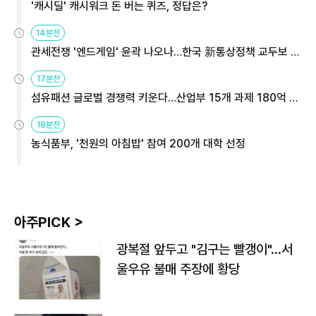
'캐시딜' 캐시워크 돈 버는 퀴즈, 정답은?
14분전
관세전쟁 '엔드게임' 윤곽 나오나…한국 新통상정책 교두보 활
용해야
17분전
섬유패션 글로벌 경쟁력 키운다…산업부 15개 과제 180억 지
원
18분전
농식품부, '천원의 아침밥' 참여 200개 대학 선정
아주PICK >
광복절 앞두고 "김구는 빨갱이"…서
울우유 불매 주장에 황당