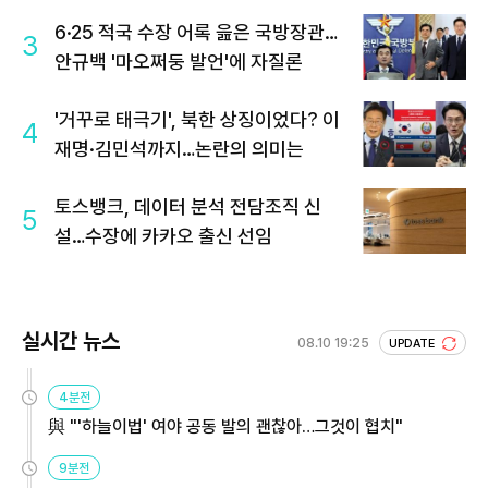
6·25 적국 수장 어록 읊은 국방장관…
3
안규백 '마오쩌둥 발언'에 자질론
'거꾸로 태극기', 북한 상징이었다? 이
4
재명·김민석까지…논란의 의미는
토스뱅크, 데이터 분석 전담조직 신
5
설…수장에 카카오 출신 선임
실시간 뉴스
08.10 19:25
UPDATE
4분전
與 "'하늘이법' 여야 공동 발의 괜찮아…그것이 협치"
9분전