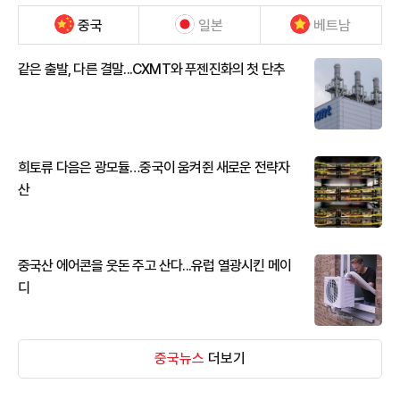
중국
일본
베트남
같은 출발, 다른 결말...CXMT와 푸젠진화의 첫 단추
희토류 다음은 광모듈…중국이 움켜쥔 새로운 전략자
산
중국산 에어콘을 웃돈 주고 산다...유럽 열광시킨 메이
디
중국뉴스
더보기