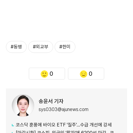
#동맹
#외교부
#한미
0
0
송윤서 기자
sys0303@ajunews.com
코스닥 훈풍에 바이오 ETF '질주'…수급 개선에 강세
[마감시황] 코스피, 외국인 '팔자'에 6200선 마감…코스닥도 하락