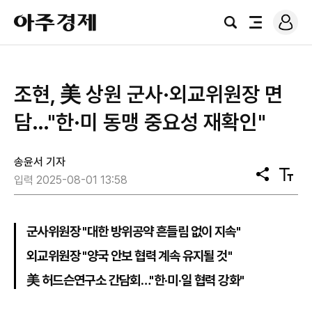
로
아
그
검
전
주
인
색
체
경
메
제
뉴
조현, 美 상원 군사·외교위원장 면
담…"한·미 동맹 중요성 재확인"
송윤서 기자
공
텍
입력 2025-08-01 13:58
유
스
트
크
기
군사위원장 "대한 방위공약 흔들림 없이 지속"
외교위원장 "양국 안보 협력 계속 유지될 것"
美 허드슨연구소 간담회…"한·미·일 협력 강화"