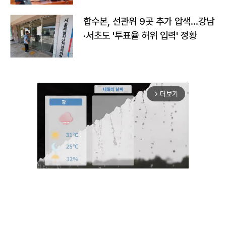
합수본, 선관위 9곳 추가 압색…강남
·서초도 '투표율 허위 입력' 정황
더보기
arrow_forward_ios
Mute