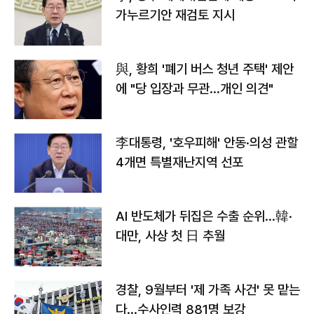
가누르기안 재검토 지시
與, 황희 '폐기 버스 청년 주택' 제안
에 "당 입장과 무관…개인 의견"
李대통령, '호우피해' 안동·의성 관할
4개면 특별재난지역 선포
AI 반도체가 뒤집은 수출 순위…韓·
대만, 사상 첫 日 추월
경찰, 9월부터 '제 가족 사건' 못 맡는
다…수사인력 881명 보강