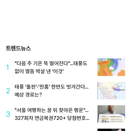
트렌드뉴스
"다음 주 기온 뚝 떨어진다"…태풍도
1
없이 열돔 박살 낸 '이것'
태풍 '돌핀'·'찬홈' 한반도 빗겨간다…
2
예상 경로는?
"서울 여행하는 꿈 뒤 찾아온 행운"…
3
327회차 연금복권720+ 당첨번호조
회 주목