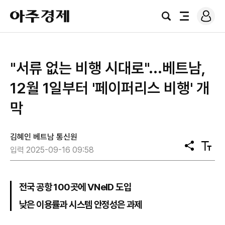
로
아
그
검
전
주
인
색
체
경
메
제
뉴
"서류 없는 비행 시대로"...베트남,
12월 1일부터 '페이퍼리스 비행' 개
막
김혜인 베트남 통신원
공
텍
입력 2025-09-16 09:58
유
스
트
크
기
전국 공항 100곳에 VNeID 도입
낮은 이용률과 시스템 안정성은 과제