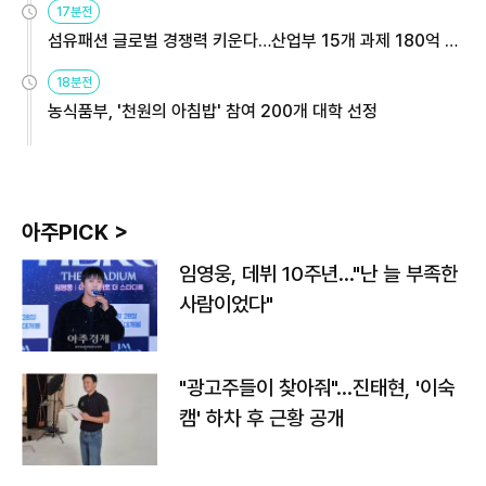
17분전
섬유패션 글로벌 경쟁력 키운다…산업부 15개 과제 180억 지
원
18분전
농식품부, '천원의 아침밥' 참여 200개 대학 선정
아주PICK >
임영웅, 데뷔 10주년…"난 늘 부족한
사람이었다"
"광고주들이 찾아줘"…진태현, '이숙
캠' 하차 후 근황 공개