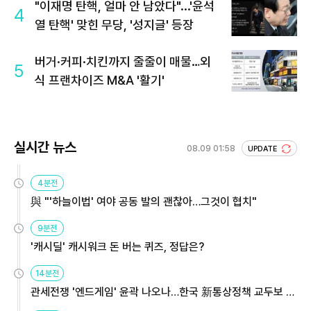
"이재명 탄핵, 얼마 안 남았다"...'윤석
4
열 탄핵' 맞힌 무당, '성지글' 등장
버거·커피·치킨까지 줄줄이 매물…외
5
식 프랜차이즈 M&A '활기'
실시간 뉴스
08.09 01:58
UPDATE
4분전
與 "'하늘이법' 여야 공동 발의 괜찮아…그것이 협치"
9분전
'캐시딜' 캐시워크 돈 버는 퀴즈, 정답은?
14분전
관세전쟁 '엔드게임' 윤곽 나오나…한국 新통상정책 교두보 활
용해야