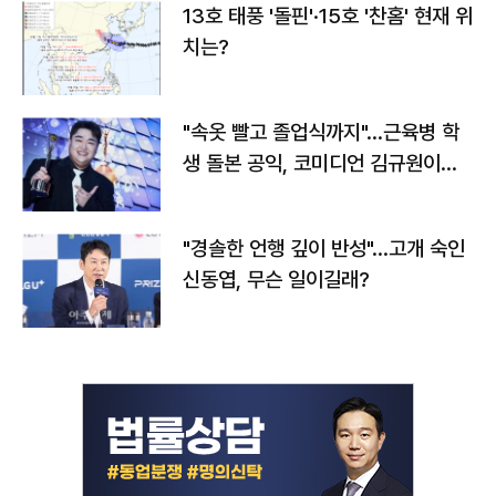
13호 태풍 '돌핀'·15호 '찬홈' 현재 위
치는?
"속옷 빨고 졸업식까지"…근육병 학
생 돌본 공익, 코미디언 김규원이었
다
"경솔한 언행 깊이 반성"…고개 숙인
신동엽, 무슨 일이길래?